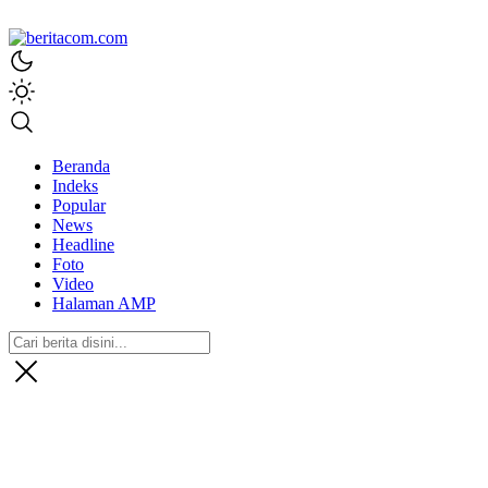
beritacom.com
bestnews
Beranda
Indeks
Popular
News
Headline
Foto
Video
Halaman AMP