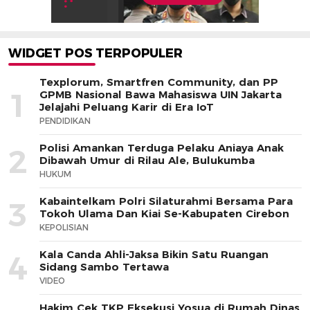
WIDGET POS TERPOPULER
Texplorum, Smartfren Community, dan PP
1
GPMB Nasional Bawa Mahasiswa UIN Jakarta
Jelajahi Peluang Karir di Era IoT
PENDIDIKAN
Polisi Amankan Terduga Pelaku Aniaya Anak
2
Dibawah Umur di Rilau Ale, Bulukumba
HUKUM
Kabaintelkam Polri Silaturahmi Bersama Para
3
Tokoh Ulama Dan Kiai Se-Kabupaten Cirebon
KEPOLISIAN
Kala Canda Ahli-Jaksa Bikin Satu Ruangan
4
Sidang Sambo Tertawa
VIDEO
Hakim Cek TKP Eksekusi Yosua di Rumah Dinas