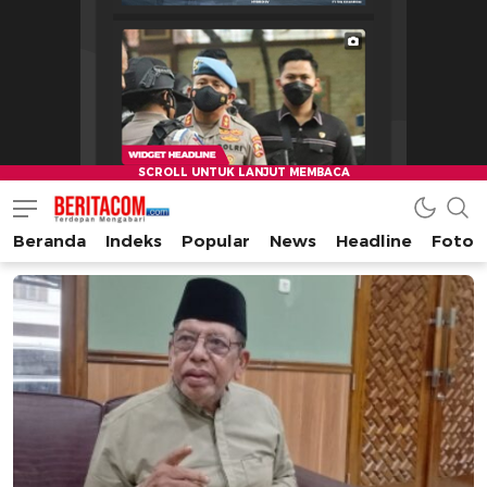
Beranda
Indeks
Popular
News
Headline
Foto
beritacom.com
bestnews