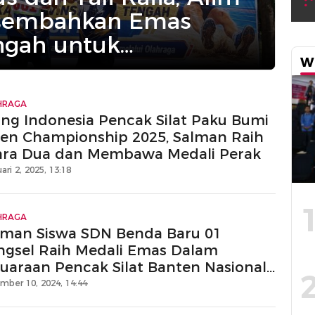
sembahkan Emas
ngah untuk
W
HRAGA
ang Indonesia Pencak Silat Paku Bumi
en Championship 2025, Salman Raih
ara Dua dan Membawa Medali Perak
ari 2, 2025, 13:18
HRAGA
lman Siswa SDN Benda Baru 01
ngsel Raih Medali Emas Dalam
juaraan Pencak Silat Banten Nasional
en Cup 2024
mber 10, 2024, 14:44