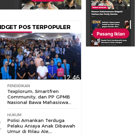
IDGET POS TERPOPULER
PENDIDIKAN
1
Texplorum, Smartfren
Community, dan PP GPMB
Nasional Bawa Mahasiswa
UIN Jakarta Jelajahi Peluang
Karir di Era IoT
HUKUM
2
Polisi Amankan Terduga
Pelaku Aniaya Anak Dibawah
Umur di Rilau Ale,
Bulukumba