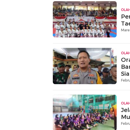
OLA
Pe
Ta
Maret
OLA
Or
Ba
Si
Febru
OLA
Je
Mul
Febru