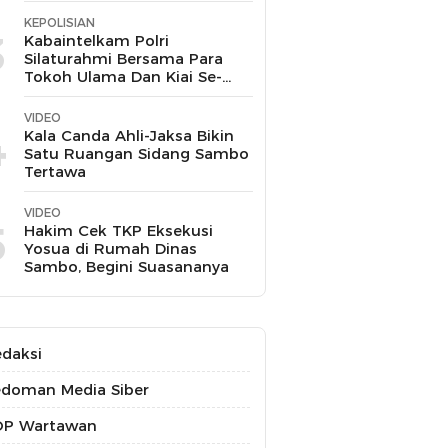
KEPOLISIAN
3
Kabaintelkam Polri
Silaturahmi Bersama Para
Tokoh Ulama Dan Kiai Se-
Kabupaten Cirebon
VIDEO
4
Kala Canda Ahli-Jaksa Bikin
Satu Ruangan Sidang Sambo
Tertawa
VIDEO
5
Hakim Cek TKP Eksekusi
Yosua di Rumah Dinas
Sambo, Begini Suasananya
daksi
doman Media Siber
OP Wartawan