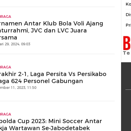
Ko
Di
HRAGA
rnamen Antar Klub Bola Voli Ajang
Pr
laturrahmi, JVC dan LVC Juara
rsama
ri 29, 2024, 09:03
HRAGA
akhir 2-1, Laga Persita Vs Persikabo
jaga 624 Personel Gabungan
mber 11, 2023, 11:50
HRAGA
polda Cup 2023: Mini Soccer Antar
kja Wartawan Se-Jabodetabek