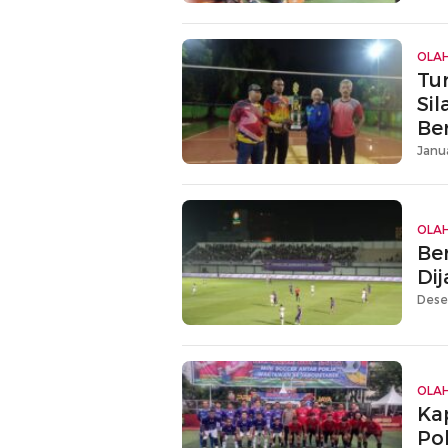
OLA
Tu
Si
Be
Janua
OLA
Ber
Di
Dese
OLA
Ka
Po