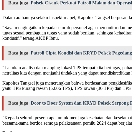
Baca juga
Polsek Cisauk Perkuat Patroli Malam dan Operasi
Dalam arahannya selaku inspektur apel, Kapolres Tangsel berpesan 
“Saya mengingatkan kepada seluruh personel agar memonitor dan menga
tugas sesuai pembagian tugas yang sudah berikan, sehingga kehadira
kondusif,” terang AKBP Ibnu.
Baca juga
Patroli Cipta Kondisi dan KRYD Polsek Pagedan
“Lakukan analisa dan mapping lokasi TPS tempat kita bertugas, paham
netralitas kita dengan menjauhi tindakan yang dapat mendiskreditkan k
Kapolres Tangsel juga menerangkan bahwa berdasarkan pengklasifika
yaitu TPS kurang rawan (5.606 TPS), TPS rawan (30 TPS) dan TPS 
Baca juga
Door to Door System dan KRYD Polsek Serpong 
“Kepada seluruh peserta apel untuk menjaga kesehatan dan keselamata
bersama-sama berdoa semoga pelaksanaan pemilu 2024 dapat berjalan