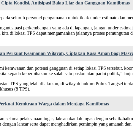
 Cipta Kondisi, Antisipasi Balap Liar dan Gangguan Kamtibmas
kepada seluruh personel pengamanan untuk tidak under estimate dan m
ntisipasi perkembangan yang ada di lapangan, jangan under estimate ser
n kita di lokasi TPS dapat mengamankan jalannya proses pemungutan d
gan Perkuat Keamanan Wilayah, Ciptakan Rasa Aman bagi Masy
i kerawanan dan potensi gangguan di setiap lokasi TPS tersebut, koor
ita kepada keberpihakan ke salah satu paslon atau partai politik,” lanju
sian TPS yang telah dilakukan, di wilayah hukum Polres Tangsel terd
khusus (8 TPS).
Perkuat Kemitraan Warga dalam Menjaga Kamtibmas
n selama pelaksanaan tugas, laksanakanlah tugas dengan sebaik-baiknya
 dengan lancar serta dapat menghadirkan pemimpin yang amanah dan di