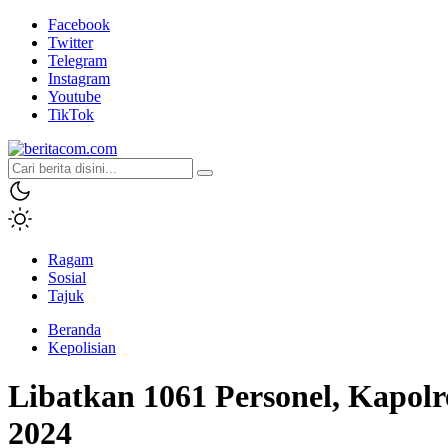
Facebook
Twitter
Telegram
Instagram
Youtube
TikTok
beritacom.com
bestnews
Ragam
Sosial
Tajuk
Beranda
Kepolisian
Libatkan 1061 Personel, Kapol
2024