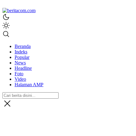
beritacom.com
bestnews
Beranda
Indeks
Popular
News
Headline
Foto
Video
Halaman AMP