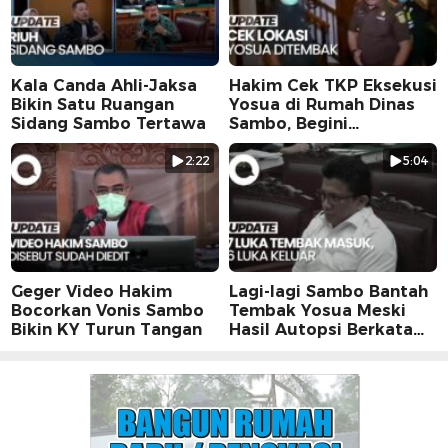
Kala Canda Ahli-Jaksa
Hakim Cek TKP Eksekusi
Bikin Satu Ruangan
Yosua di Rumah Dinas
Sidang Sambo Tertawa
Sambo, Begini
Suasananya
2:22
5:04
Geger Video Hakim
Lagi-lagi Sambo Bantah
Bocorkan Vonis Sambo
Tembak Yosua Meski
Bikin KY Turun Tangan
Hasil Autopsi Berkata
Lain