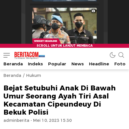
Beranda
Indeks
Popular
News
Headline
Foto
beritacom.com
bestnews
Beranda
Hukum
Bejat Setubuhi Anak Di Bawah
Umur Seorang Ayah Tiri Asal
Kecamatan Cipeundeuy Di
Bekuk Polisi
adminberita
- Mei 10, 2023 15:30