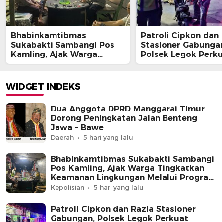
Bhabinkamtibmas
Patroli Cipkon dan
Sukabakti Sambangi Pos
Stasioner Gabunga
Kamling, Ajak Warga
Polsek Legok Perk
Tingkatkan Keamanan
Keamanan Wilayah
Lingkungan Melalui
Dini Hari
Program Jaga Jakarta+
WIDGET INDEKS
Dua Anggota DPRD Manggarai Timur
Dorong Peningkatan Jalan Benteng
Jawa – Bawe
Daerah
5 hari yang lalu
Bhabinkamtibmas Sukabakti Sambangi
Pos Kamling, Ajak Warga Tingkatkan
Keamanan Lingkungan Melalui Program
Jaga Jakarta+
Kepolisian
5 hari yang lalu
Patroli Cipkon dan Razia Stasioner
Gabungan, Polsek Legok Perkuat