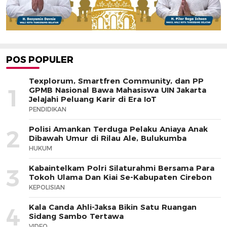
POS POPULER
Texplorum, Smartfren Community, dan PP
1
GPMB Nasional Bawa Mahasiswa UIN Jakarta
Jelajahi Peluang Karir di Era IoT
PENDIDIKAN
Polisi Amankan Terduga Pelaku Aniaya Anak
2
Dibawah Umur di Rilau Ale, Bulukumba
HUKUM
Kabaintelkam Polri Silaturahmi Bersama Para
3
Tokoh Ulama Dan Kiai Se-Kabupaten Cirebon
KEPOLISIAN
Kala Canda Ahli-Jaksa Bikin Satu Ruangan
4
Sidang Sambo Tertawa
VIDEO