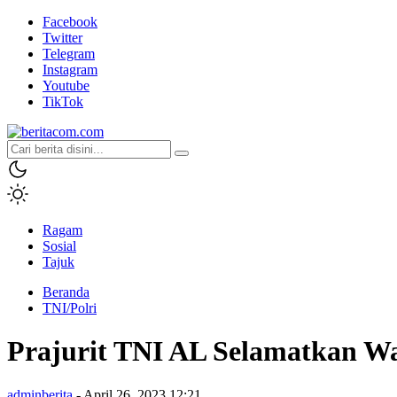
Facebook
Twitter
Telegram
Instagram
Youtube
TikTok
beritacom.com
bestnews
Ragam
Sosial
Tajuk
Beranda
TNI/Polri
Prajurit TNI AL Selamatkan W
adminberita
- April 26, 2023 12:21