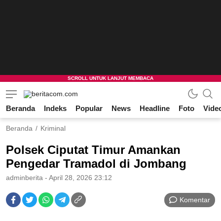
Beranda
Indeks
Popular
News
Headline
Foto
Vide
beritacom.com
bestnews
Beranda
Kriminal
Polsek Ciputat Timur Amankan
Pengedar Tramadol di Jombang
adminberita
- April 28, 2026 23:12
Komentar