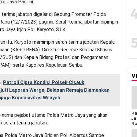
o Jaya Pagi ini.
 terima jabatan digelar di Gedung Promoter Polda
Rabu (12/7/2023) pagi ini. Serah terima jabatan dipimpin
 Jaya Irjen Pol. Karyoto, S.I.K.
an itu, Karyoto memimpin serah terima jabatan Kepala
naan (KARO RENA), Direktur Reserse Kriminal Khusus
SUS) dan Kepala Bidang Profesi dan Pengamanan
M), serta Kapolres Kepulauan Seribu.
V
a
Patroli Cipta Kondisi Polsek Cisauk
njuti Laporan Warga, Belasan Remaja Diamankan
jaga Kondusivitas Wilayah
Ka
a-nama pejabat utama Polda Metro Jaya yang akan
Ja
 serah terima jabatan;
Ru
Sa
na Polda Metro Jaya Brigjen Pol. Albertus Sampe