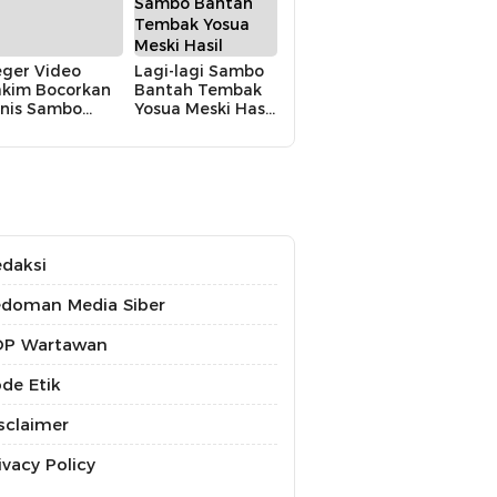
ger Video
Lagi-lagi Sambo
kim Bocorkan
Bantah Tembak
nis Sambo
Yosua Meski Hasil
kin KY Turun
Autopsi Berkata
angan
Lain
daksi
doman Media Siber
OP Wartawan
de Etik
sclaimer
ivacy Policy