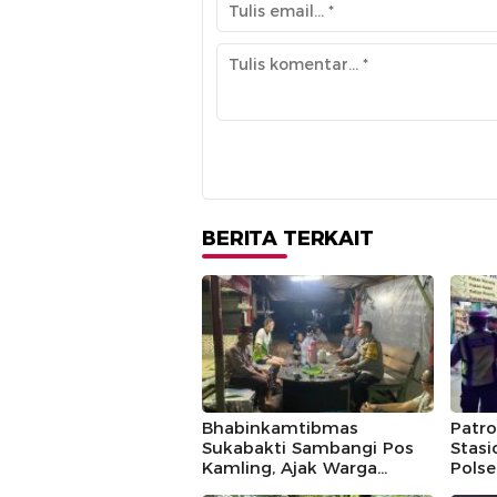
BERITA TERKAIT
Bhabinkamtibmas
Patro
Sukabakti Sambangi Pos
Stas
Kamling, Ajak Warga
Polse
Tingkatkan Keamanan
Keam