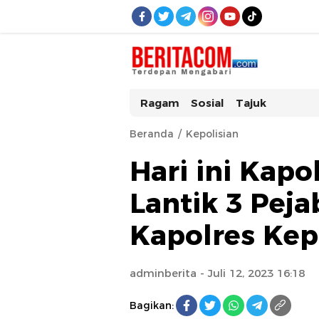
beritacom.com
bestnews
Ragam
Sosial
Tajuk
Beranda
Kepolisian
Hari ini Kapo
Lantik 3 Pej
Kapolres Kep
adminberita
- Juli 12, 2023 16:18
Bagikan: