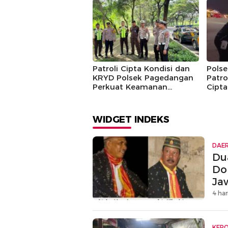
Lingkungan Melalui
Dini 
Program Jaga Jakarta+
Patroli Cipta Kondisi dan
Polse
KRYD Polsek Pagedangan
Patro
Perkuat Keamanan
Cipta
Wilayah, Ciptakan Rasa
Bala
Aman bagi Masyarakat
Kamt
WIDGET INDEKS
DAE
Du
Do
Ja
4 har
KEPO