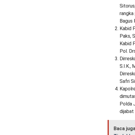
Sitorus
rangka 
Bagus R
Kabid 
Paks, S
Kabid 
Pol. Dr
Dirres
S.I.K.,
Dirres
Safri Si
Kapolre
dimuta
Polda 
dijabat
Baca jug