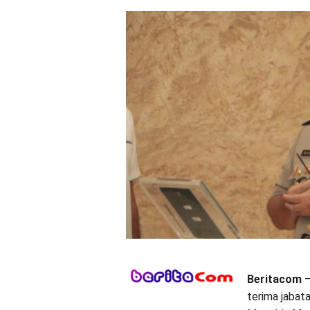
Beritacom
–
terima jabat