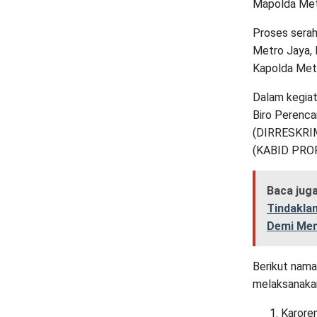
Mapolda Metr
Proses serah
Metro Jaya, 
Kapolda Metro
Dalam kegiat
Biro Perenca
(DIRRESKRIM
(KABID PROPA
Baca jug
Tindakla
Demi Men
Berikut nam
melaksanakan
Karore