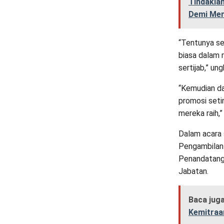
Tindakla
Demi Men
“Tentunya ser
biasa dalam 
sertijab,” un
“Kemudian da
promosi seti
mereka raih,
Dalam acara 
Pengambilan
Penandatanga
Jabatan.
Baca jug
Kemitraa