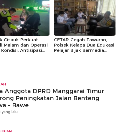
Hari
k Cisauk Perkuat
CETAR Cegah Tawuran,
li Malam dan Operasi
Polsek Kelapa Dua Edukasi
 Kondisi, Antisipasi
Pelajar Bijak Bermedia
p Liar dan Gangguan
Sosial
ibmas
RAH
a Anggota DPRD Manggarai Timur
rong Peningkatan Jalan Benteng
wa – Bawe
i yang lalu
LISIAN