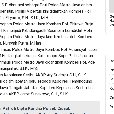
, S.E. dimutasi sebagai Pati Polda Metro Jaya dalam
pensiun. Posisi Albertus kini digantikan Kombes Pol. I
Ge
ai Elryanto, S.H., S.I.K., M.H.
Ha
Propam Polda Metro Jaya Kombes Pol. Bhirawa Braja
Vo
Bi
.I.K. menjadi Kabidbingadik Sesmpim Lemdiklat Polri.
T
Propam Polda Metro Jaya kini diemban oleh Kombes
s. Nursyah Putra, M.Han.
krimsus Polda Metro Jaya Kombes Pol. Auliansyah Lubis,
 M.H. diangkat sebagai Karobinops Sops Polri. Jabatan
Re
krimsus Polda Metro Jaya digantikan Kombes Pol. Ade
manjuntak, S.I.K., M.Si.
Pe
s Kepulauan Seribu AKBP. Ary Sudrajat S.H., S.I.K.
S
si dalam jabatan baru sebagai Kapolres Temanggung
Jawa Tengah. Jabatan Kapolres Kepulauan Seribu kini
Ko
 oleh AKBP. Jarot Sungkowo, S.H., S.I.K.
Di
Pr
a
Patroli Cipta Kondisi Polsek Cisauk