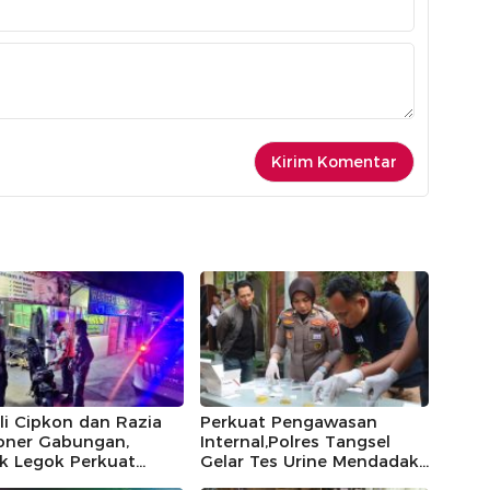
li Cipkon dan Razia
Perkuat Pengawasan
ioner Gabungan,
Internal,Polres Tangsel
k Legok Perkuat
Gelar Tes Urine Mendadak,
anan Wilayah pada
Seluruh Personel Negatif