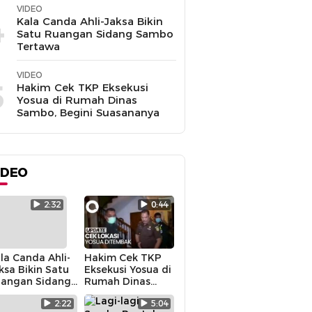
VIDEO
4
Kala Canda Ahli-Jaksa Bikin
Satu Ruangan Sidang Sambo
Tertawa
VIDEO
5
Hakim Cek TKP Eksekusi
Yosua di Rumah Dinas
Sambo, Begini Suasananya
IDEO
2:32
0:44
la Canda Ahli-
Hakim Cek TKP
ksa Bikin Satu
Eksekusi Yosua di
angan Sidang
Rumah Dinas
mbo Tertawa
Sambo, Begini
2:22
5:04
Suasananya