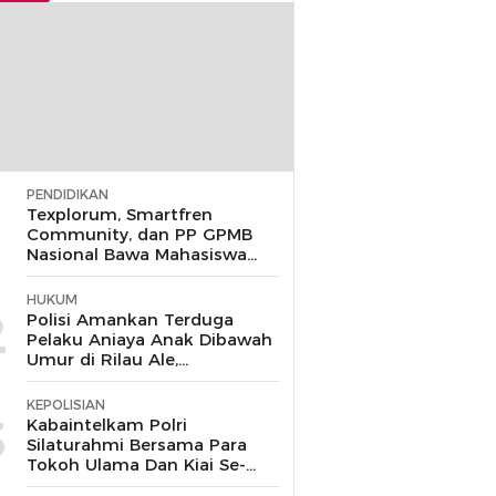
PENDIDIKAN
1
Texplorum, Smartfren
Community, dan PP GPMB
Nasional Bawa Mahasiswa
UIN Jakarta Jelajahi Peluang
Karir di Era IoT
HUKUM
2
Polisi Amankan Terduga
Pelaku Aniaya Anak Dibawah
Umur di Rilau Ale,
Bulukumba
KEPOLISIAN
3
Kabaintelkam Polri
Silaturahmi Bersama Para
Tokoh Ulama Dan Kiai Se-
Kabupaten Cirebon