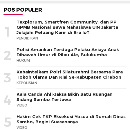
POS POPULER
Texplorum, Smartfren Community, dan PP
1
GPMB Nasional Bawa Mahasiswa UIN Jakarta
Jelajahi Peluang Karir di Era IoT
PENDIDIKAN
Polisi Amankan Terduga Pelaku Aniaya Anak
2
Dibawah Umur di Rilau Ale, Bulukumba
HUKUM
Kabaintelkam Polri Silaturahmi Bersama Para
3
Tokoh Ulama Dan Kiai Se-Kabupaten Cirebon
KEPOLISIAN
Kala Canda Ahli-Jaksa Bikin Satu Ruangan
4
Sidang Sambo Tertawa
VIDEO
Hakim Cek TKP Eksekusi Yosua di Rumah Dinas
5
Sambo, Begini Suasananya
VIDEO