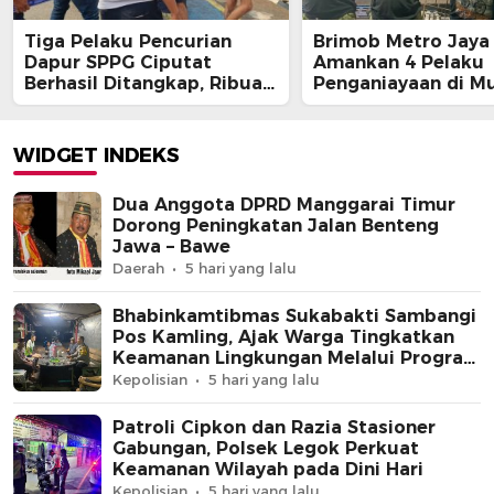
Tiga Pelaku Pencurian
Brimob Metro Jaya
Dapur SPPG Ciputat
Amankan 4 Pelaku
Berhasil Ditangkap, Ribuan
Penganiayaan di M
Ompreng Jadi Sasaran
Jaya Bekasi
Pencurian
WIDGET INDEKS
Dua Anggota DPRD Manggarai Timur
Dorong Peningkatan Jalan Benteng
Jawa – Bawe
Daerah
5 hari yang lalu
Bhabinkamtibmas Sukabakti Sambangi
Pos Kamling, Ajak Warga Tingkatkan
Keamanan Lingkungan Melalui Program
Jaga Jakarta+
Kepolisian
5 hari yang lalu
Patroli Cipkon dan Razia Stasioner
Gabungan, Polsek Legok Perkuat
Keamanan Wilayah pada Dini Hari
Kepolisian
5 hari yang lalu