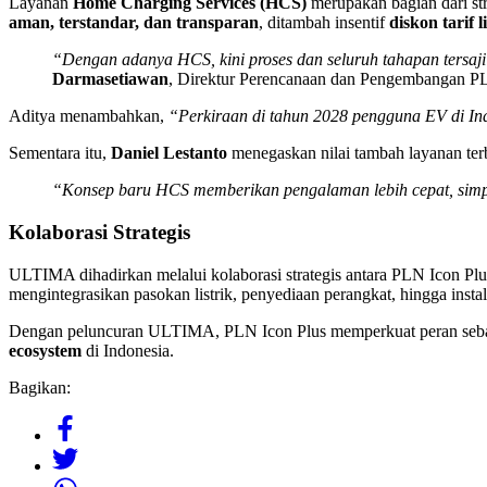
Layanan
Home Charging Services (HCS)
merupakan bagian dari st
aman, terstandar, dan transparan
, ditambah insentif
diskon tarif 
“Dengan adanya HCS, kini proses dan seluruh tahapan tersaji 
Darmasetiawan
, Direktur Perencanaan dan Pengembangan PL
Aditya menambahkan,
“Perkiraan di tahun 2028 pengguna EV di In
Sementara itu,
Daniel Lestanto
menegaskan nilai tambah layanan terb
“Konsep baru HCS memberikan pengalaman lebih cepat, simp
Kolaborasi Strategis
ULTIMA dihadirkan melalui kolaborasi strategis antara PLN Icon Plus
mengintegrasikan pasokan listrik, penyediaan perangkat, hingga instal
Dengan peluncuran ULTIMA, PLN Icon Plus memperkuat peran sebaga
ecosystem
di Indonesia.
Bagikan: