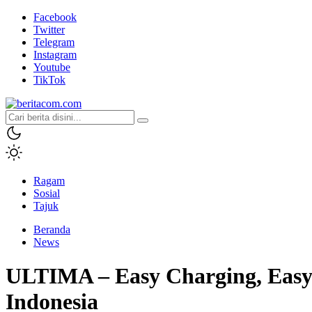
Facebook
Twitter
Telegram
Instagram
Youtube
TikTok
beritacom.com
bestnews
Ragam
Sosial
Tajuk
Beranda
News
ULTIMA – Easy Charging, Easy 
Indonesia