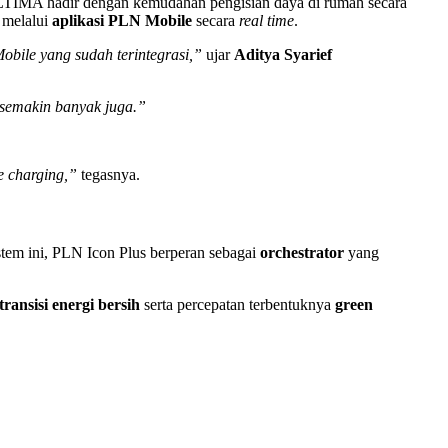
ULTIMA hadir dengan kemudahan pengisian daya di rumah secara
 melalui
aplikasi PLN Mobile
secara
real time
.
obile yang sudah terintegrasi,”
ujar
Aditya Syarief
 semakin banyak juga.”
 charging,”
tegasnya.
stem ini, PLN Icon Plus berperan sebagai
orchestrator
yang
transisi energi bersih
serta percepatan terbentuknya
green