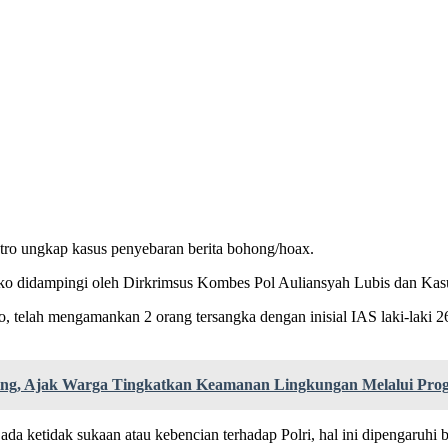
tro ungkap kasus penyebaran berita bohong/hoax.
 didampingi oleh Dirkrimsus Kombes Pol Auliansyah Lubis dan Kasu
, telah mengamankan 2 orang tersangka dengan inisial IAS laki-laki 
ng, Ajak Warga Tingkatkan Keamanan Lingkungan Melalui Prog
 ketidak sukaan atau kebencian terhadap Polri, hal ini dipengaruhi 