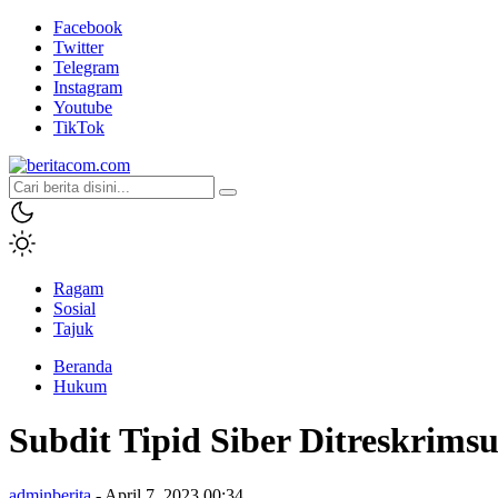
Facebook
Twitter
Telegram
Instagram
Youtube
TikTok
beritacom.com
bestnews
Ragam
Sosial
Tajuk
Beranda
Hukum
Subdit Tipid Siber Ditreskrim
adminberita
- April 7, 2023 00:34