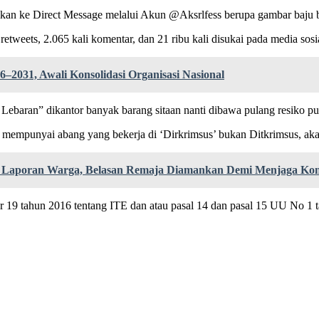
an ke Direct Message melalui Akun @Aksrlfess berupa gambar baju b
 retweets, 2.065 kali komentar, dan 21 ribu kali disukai pada media sosi
–2031, Awali Konsolidasi Organisasi Nasional
ebaran” dikantor banyak barang sitaan nanti dibawa pulang resiko pun
 mempunyai abang yang bekerja di ‘Dirkrimsus’ bukan Ditkrimsus, aka
uti Laporan Warga, Belasan Remaja Diamankan Demi Menjaga Kon
omor 19 tahun 2016 tentang ITE dan atau pasal 14 dan pasal 15 UU No