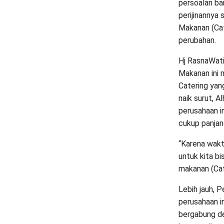
persoalan ba
perijinannya
Makanan (Cat
perubahan.
Hj RasnaWati
Makanan ini
Catering yan
naik surut, A
perusahaan i
cukup panjang
“Karena wakt
untuk kita b
makanan (Cate
Lebih jauh, 
perusahaan i
bergabung de