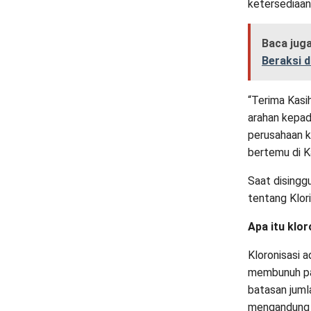
ketersediaann
Baca jug
Beraksi 
“Terima Kasi
arahan kepad
perusahaan k
bertemu di K
Saat disingg
tentang Klori
Apa itu klor
Kloronisasi 
membunuh par
batasan juml
mengandung k