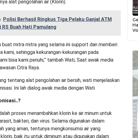
ya alat pengolahan air (Klorin).
a
Polisi Berhasil Ringkus Tiga Pelaku Ganjal ATM
Ge
Ha
di RS Buah Hati Pamulang
Vo
Bi
T
h buat mitra mitra yang selama ini support dan memberi
a kami, sehingga kekurangan-kekurangan pada
ami bisa kami penuhi,” tambah Wati, Saat awak media
awasan Citra Raya.
ung tentang alat pengolahan air bersih, wati menjelaskan
nisasi. Ini lah dialog awak media dengan Wati
onisasi..?
adalah proses menambahkan klorin ke air minum untuk
asit, bakteri, dan virus. Selama digunakan dalam
ah yang aman, tentunya mengkonsumsi air yang
lorin, baik itu untuk diminum atau digunakan dalam