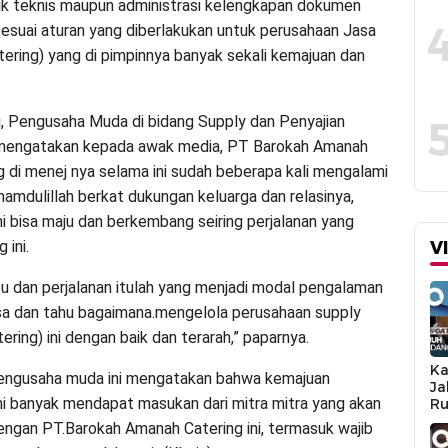
ik teknis maupun administrasi kelengkapan dokumen
 sesuai aturan yang diberlakukan untuk perusahaan Jasa
ering) yang di pimpinnya banyak sekali kemajuan dan
, Pengusaha Muda di bidang Supply dan Penyajian
 mengatakan kepada awak media, PT Barokah Amanah
g di menej nya selama ini sudah beberapa kali mengalami
lhamdulillah berkat dukungan keluarga dan relasinya,
ni bisa maju dan berkembang seiring perjalanan yang
 ini.
V
u dan perjalanan itulah yang menjadi modal pengalaman
isa dan tahu bagaimana.mengelola perusahaan supply
ring) ini dengan baik dan terarah,” paparnya.
Ka
Pengusaha muda ini mengatakan bahwa kemajuan
Ja
ni banyak mendapat masukan dari mitra mitra yang akan
Ru
Sa
ngan PT.Barokah Amanah Catering ini, termasuk wajib