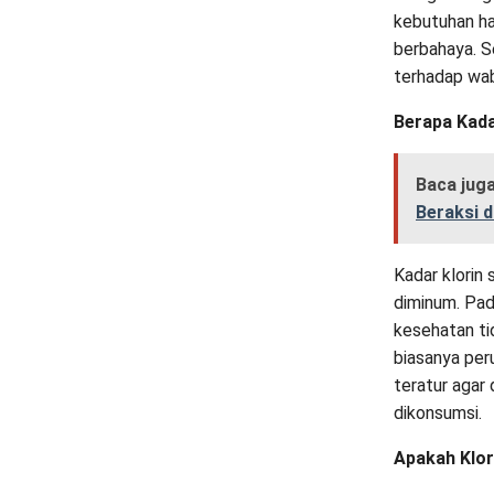
kebutuhan ha
berbahaya. S
terhadap waba
Berapa Kada
Baca jug
Beraksi 
Kadar klorin 
diminum. Pad
kesehatan ti
biasanya per
teratur agar
dikonsumsi.
Apakah Klor