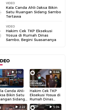
VIDEO
4
Kala Canda Ahli-Jaksa Bikin
Satu Ruangan Sidang Sambo
Tertawa
VIDEO
5
Hakim Cek TKP Eksekusi
Yosua di Rumah Dinas
Sambo, Begini Suasananya
IDEO
2:32
0:44
la Canda Ahli-
Hakim Cek TKP
ksa Bikin Satu
Eksekusi Yosua di
angan Sidang
Rumah Dinas
mbo Tertawa
Sambo, Begini
2:22
5:04
Suasananya