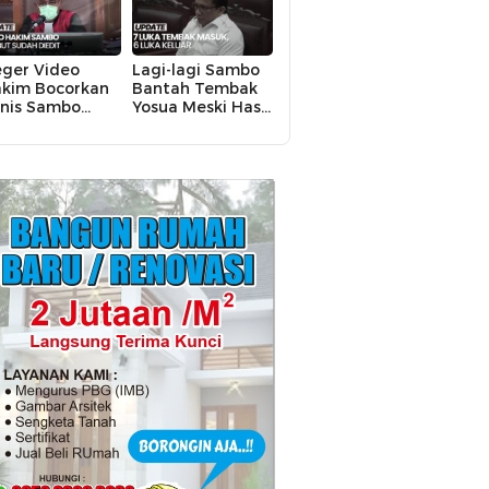
ger Video
Lagi-lagi Sambo
kim Bocorkan
Bantah Tembak
nis Sambo
Yosua Meski Hasil
kin KY Turun
Autopsi Berkata
angan
Lain