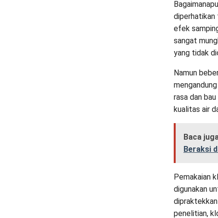
Bagaimanapun
diperhatikan
efek samping 
sangat mungk
yang tidak di
Namun bebera
mengandung k
rasa dan bau 
kualitas air 
Baca jug
Beraksi 
Pemakaian kl
digunakan un
dipraktekkan
penelitian, 