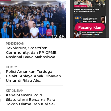
PENDIDIKAN
1
Texplorum, Smartfren
Community, dan PP GPMB
Nasional Bawa Mahasiswa
UIN Jakarta Jelajahi Peluang
Karir di Era IoT
HUKUM
2
Polisi Amankan Terduga
Pelaku Aniaya Anak Dibawah
Umur di Rilau Ale,
Bulukumba
KEPOLISIAN
3
Kabaintelkam Polri
Silaturahmi Bersama Para
Tokoh Ulama Dan Kiai Se-
Kabupaten Cirebon