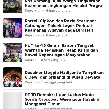
Pos Kamling, Ajak Warga Tingkatkan
Keamanan Lingkungan Melalui Program
Jaga Jakarta+
Kepolisian
6 hari yang lalu
Patroli Cipkon dan Razia Stasioner
Gabungan, Polsek Legok Perkuat
Keamanan Wilayah pada Dini Hari
Kepolisian
6 hari yang lalu
HUT ke-16 Geram Banten Tangsel,
Warhada Tegaskan Tetap Kritis dan
Kawal Kepentingan Masyarakat
Daerah
6 hari yang lalu
Desainer Meggie Hadiyanto Tampilkan
8 Dewi dan Srikandi di Pulau Dewata
Daerah
1 minggu yang lalu
DPRD Demokrat dan Lucius Modo
Soroti Crossway Waemusur Rusak di
Manggarai Timur
Daerah
1 minggu yang lalu