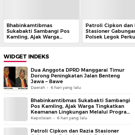
Bhabinkamtibmas
Patroli Cipkon dan
Sukabakti Sambangi Pos
Stasioner Gabunga
Kamling, Ajak Warga
Polsek Legok Perk
Tingkatkan Keamanan
Keamanan Wilayah
Lingkungan Melalui
Dini Hari
Program Jaga Jakarta+
WIDGET INDEKS
Dua Anggota DPRD Manggarai Timur
Dorong Peningkatan Jalan Benteng
Jawa – Bawe
Daerah
6 hari yang lalu
Bhabinkamtibmas Sukabakti Sambangi
Pos Kamling, Ajak Warga Tingkatkan
Keamanan Lingkungan Melalui Program
Jaga Jakarta+
Kepolisian
6 hari yang lalu
Patroli Cipkon dan Razia Stasioner