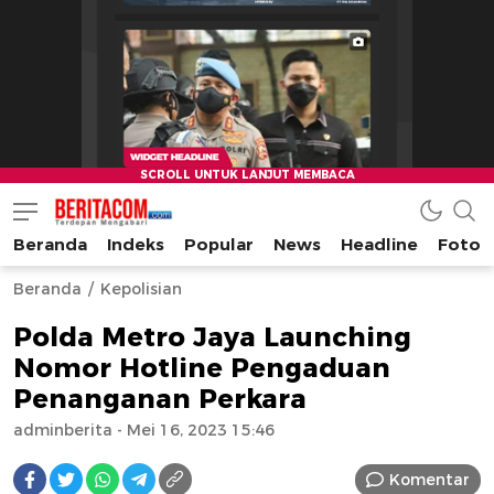
Beranda
Indeks
Popular
News
Headline
Foto
beritacom.com
bestnews
Beranda
Kepolisian
Polda Metro Jaya Launching
Nomor Hotline Pengaduan
Penanganan Perkara
adminberita
- Mei 16, 2023 15:46
Komentar