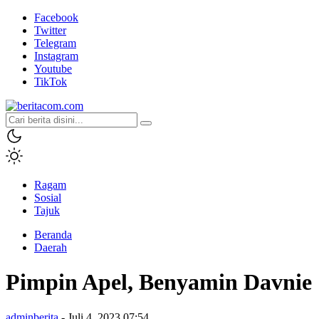
Facebook
Twitter
Telegram
Instagram
Youtube
TikTok
beritacom.com
bestnews
Ragam
Sosial
Tajuk
Beranda
Daerah
Pimpin Apel, Benyamin Davnie 
adminberita
- Juli 4, 2023 07:54