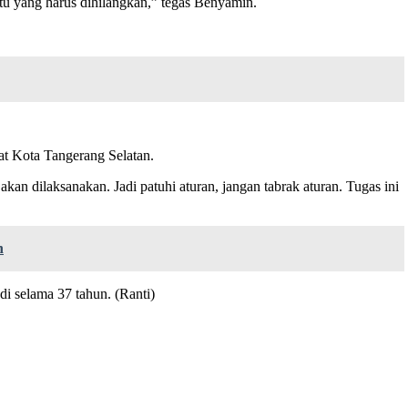
tu yang harus dihilangkan,” tegas Benyamin.
at Kota Tangerang Selatan.
akan dilaksanakan. Jadi patuhi aturan, jangan tabrak aturan. Tugas ini
n
i selama 37 tahun. (Ranti)