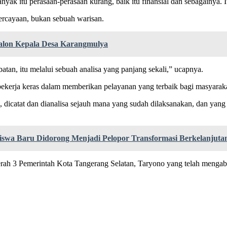
ak itu perasaan-perasaan kurang, baik itu finansial dan sebagainya. I
percayaan, bukan sebuah warisan.
Calon Kepala Desa Karangmulya
tan, itu melalui sebuah analisa yang panjang sekali,” ucapnya.
 bekerja keras dalam memberikan pelayanan yang terbaik bagi masyarak
, dicatat dan dianalisa sejauh mana yang sudah dilaksanakan, dan yang 
a Baru Didorong Menjadi Pelopor Transformasi Berkelanjuta
rah 3 Pemerintah Kota Tangerang Selatan, Taryono yang telah mengabd