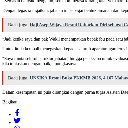
“Semakin banyak mengeluh, semakin merasa kurang kita. Semakin bany
Dengan tegas ia ingatkan, jabatan ini sebagai bentuk amanah dan ke
Baca juga
Haji Asep Wijaya Resmi Daftarkan Diri sebagai 
“Jadi ketika saya dan pak Wakil menempatkan bapak ibu pada satu jaba
Untuk itu ia kembali menegaskan kepada seluruh aparatur agar terus
“Saya minta seluruh struktur jabatan, hingga pelaksana untuk evaluasi
kita tuntaskan dengan baik,” pungkasnya.
Baca juga
UNSIKA Resmi Buka PKKMB 2026, 4.167 Mahasisw
Dalam kesempatan ini pula dirangkai dengan purna tugas Asisten Dae
Bagikan: