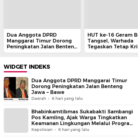
Dua Anggota DPRD
HUT ke-16 Geram B
Manggarai Timur Dorong
Tangsel, Warhada
Peningkatan Jalan Benteng
Tegaskan Tetap Kri
Jawa – Bawe
Kawal Kepentingan
Masyarakat
WIDGET INDEKS
Dua Anggota DPRD Manggarai Timur
Dorong Peningkatan Jalan Benteng
Jawa – Bawe
Daerah
6 hari yang lalu
Bhabinkamtibmas Sukabakti Sambangi
Pos Kamling, Ajak Warga Tingkatkan
Keamanan Lingkungan Melalui Program
Jaga Jakarta+
Kepolisian
6 hari yang lalu