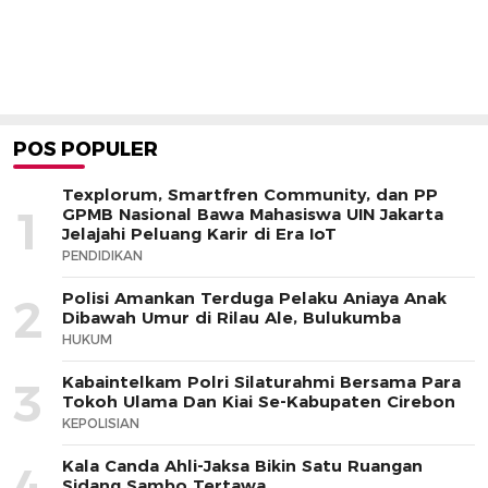
POS POPULER
Texplorum, Smartfren Community, dan PP
1
GPMB Nasional Bawa Mahasiswa UIN Jakarta
Jelajahi Peluang Karir di Era IoT
PENDIDIKAN
Polisi Amankan Terduga Pelaku Aniaya Anak
2
Dibawah Umur di Rilau Ale, Bulukumba
HUKUM
Kabaintelkam Polri Silaturahmi Bersama Para
3
Tokoh Ulama Dan Kiai Se-Kabupaten Cirebon
KEPOLISIAN
Kala Canda Ahli-Jaksa Bikin Satu Ruangan
4
Sidang Sambo Tertawa