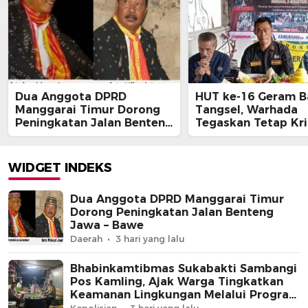
Dua Anggota DPRD
HUT ke-16 Geram B
Manggarai Timur Dorong
Tangsel, Warhada
Peningkatan Jalan Benteng
Tegaskan Tetap Kri
Jawa – Bawe
Kawal Kepentingan
Masyarakat
WIDGET INDEKS
Dua Anggota DPRD Manggarai Timur
Dorong Peningkatan Jalan Benteng
Jawa – Bawe
Daerah
3 hari yang lalu
Bhabinkamtibmas Sukabakti Sambangi
Pos Kamling, Ajak Warga Tingkatkan
Keamanan Lingkungan Melalui Program
Jaga Jakarta+
Kepolisian
3 hari yang lalu