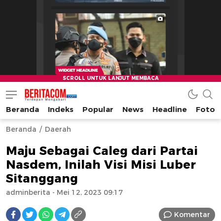
Beranda
Indeks
Popular
News
Headline
Foto
beritacom.com
bestnews
Beranda
Daerah
Maju Sebagai Caleg dari Partai
Nasdem, Inilah Visi Misi Luber
Sitanggang
adminberita
- Mei 12, 2023 09:17
Komentar