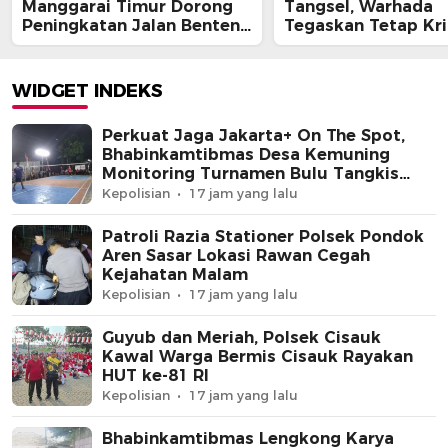
Manggarai Timur Dorong
Tangsel, Warhada
Peningkatan Jalan Benteng
Tegaskan Tetap Kri
Jawa – Bawe
Kawal Kepentingan
Masyarakat
WIDGET INDEKS
Perkuat Jaga Jakarta+ On The Spot,
Bhabinkamtibmas Desa Kemuning
Monitoring Turnamen Bulu Tangkis
Warga
Kepolisian
17 jam yang lalu
Patroli Razia Stationer Polsek Pondok
Aren Sasar Lokasi Rawan Cegah
Kejahatan Malam
Kepolisian
17 jam yang lalu
Guyub dan Meriah, Polsek Cisauk
Kawal Warga Bermis Cisauk Rayakan
HUT ke-81 RI
Kepolisian
17 jam yang lalu
Bhabinkamtibmas Lengkong Karya