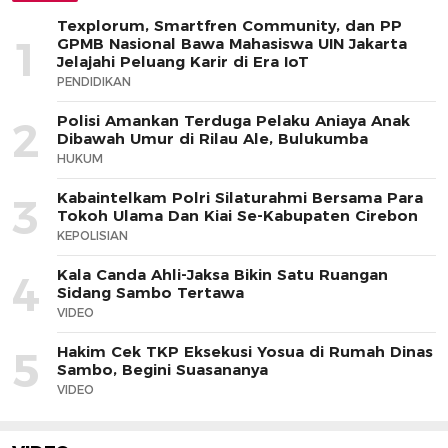
Texplorum, Smartfren Community, dan PP
1
GPMB Nasional Bawa Mahasiswa UIN Jakarta
Jelajahi Peluang Karir di Era IoT
PENDIDIKAN
Polisi Amankan Terduga Pelaku Aniaya Anak
2
Dibawah Umur di Rilau Ale, Bulukumba
HUKUM
Kabaintelkam Polri Silaturahmi Bersama Para
3
Tokoh Ulama Dan Kiai Se-Kabupaten Cirebon
KEPOLISIAN
Kala Canda Ahli-Jaksa Bikin Satu Ruangan
4
Sidang Sambo Tertawa
VIDEO
Hakim Cek TKP Eksekusi Yosua di Rumah Dinas
5
Sambo, Begini Suasananya
VIDEO