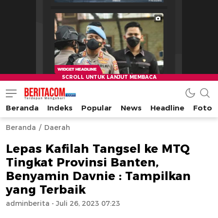
Beranda
Indeks
Popular
News
Headline
Foto
beritacom.com
bestnews
Beranda
Daerah
Lepas Kafilah Tangsel ke MTQ
Tingkat Provinsi Banten,
Benyamin Davnie : Tampilkan
yang Terbaik
adminberita
- Juli 26, 2023 07:23