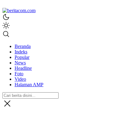
beritacom.com
bestnews
Beranda
Indeks
Popular
News
Headline
Foto
Video
Halaman AMP