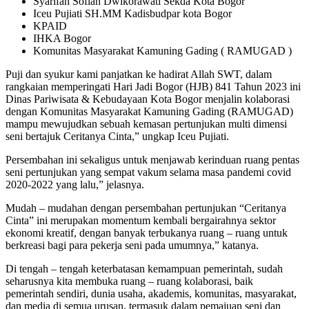
Syarifah Sofiah Dwikorawati Sekda Kota Bogor
Iceu Pujiati SH.MM Kadisbudpar kota Bogor
KPAID
IHKA Bogor
Komunitas Masyarakat Kamuning Gading ( RAMUGAD )
Puji dan syukur kami panjatkan ke hadirat Allah SWT, dalam
rangkaian memperingati Hari Jadi Bogor (HJB) 841 Tahun 2023 ini
Dinas Pariwisata & Kebudayaan Kota Bogor menjalin kolaborasi
dengan Komunitas Masyarakat Kamuning Gading (RAMUGAD)
mampu mewujudkan sebuah kemasan pertunjukan multi dimensi
seni bertajuk Ceritanya Cinta,” ungkap Iceu Pujiati.
Persembahan ini sekaligus untuk menjawab kerinduan ruang pentas
seni pertunjukan yang sempat vakum selama masa pandemi covid
2020-2022 yang lalu,” jelasnya.
Mudah – mudahan dengan persembahan pertunjukan “Ceritanya
Cinta” ini merupakan momentum kembali bergairahnya sektor
ekonomi kreatif, dengan banyak terbukanya ruang – ruang untuk
berkreasi bagi para pekerja seni pada umumnya,” katanya.
Di tengah – tengah keterbatasan kemampuan pemerintah, sudah
seharusnya kita membuka ruang – ruang kolaborasi, baik
pemerintah sendiri, dunia usaha, akademis, komunitas, masyarakat,
dan media di semua urusan, termasuk dalam pemajuan seni dan