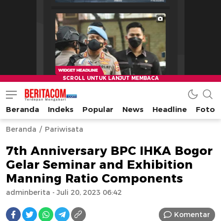
Beranda
Indeks
Popular
News
Headline
Foto
beritacom.com
bestnews
Beranda
Pariwisata
7th Anniversary BPC IHKA Bogor
Gelar Seminar and Exhibition
Manning Ratio Components
adminberita
- Juli 20, 2023 06:42
Komentar