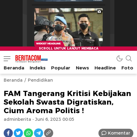
Beranda
Indeks
Popular
News
Headline
Foto
beritacom.com
bestnews
Beranda
Pendidikan
FAM Tangerang Kritisi Kebijakan
Sekolah Swasta Digratiskan,
Cium Aroma Politis !
adminberita
- Juni 6, 2023 00:05
Komentar