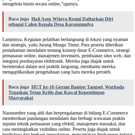
mengelola bisnis secara online,”ujarnya.
Baca juga
Haji Asep Wijaya Resmi Daftarkan Diri
sebagai Calon Kepala Desa Karangmulya
Lanjutnya, Kegiatan pelatihan berlangsung di lokasi yang nyaman
dan strategis, yaitu Jurang Mangu Timur. Para peserta diberikan
pemahaman mendalam tentang konsep dasar E-Commerce, strategi
pemasaran online, manajemen inventaris, pembuatan situs web, dan
integrasi pembayaran elektronik. Mereka juga diajak untuk
berinteraksi dalam sesi praktik langsung, membantu mereka
mengaplikasikan pengetahuan yang baru mereka peroleh.
Baca juga
HUT ke-16 Geram Banten Tangsel, Warhada
Tegaskan Tetap Kritis dan Kawal Kepentingan
Masyarakat
Narasumber yang ahli dan berpengalaman di bidang E-Commerce
memberikan pandangan mendalam dan berbagi wawasan praktis
seputar teknik pemasaran yang efektif, manajemen transaksi, dan
cara meningkatkan visibilitas online. Peserta juga diajak untuk
berdiskusi dan berbagi pengalaman, menciptakan lingkungan belajar