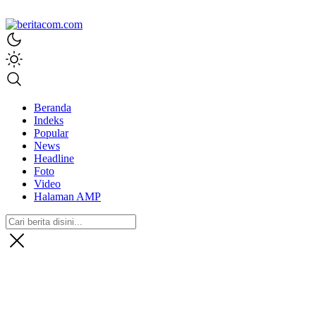
beritacom.com
bestnews
Beranda
Indeks
Popular
News
Headline
Foto
Video
Halaman AMP