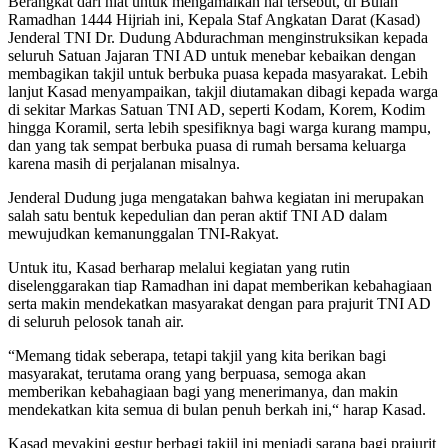
Berangkat dari niat untuk mengamalkan hal tersebut, di Bulan
Ramadhan 1444 Hijriah ini, Kepala Staf Angkatan Darat (Kasad)
Jenderal TNI Dr. Dudung Abdurachman menginstruksikan kepada
seluruh Satuan Jajaran TNI AD untuk menebar kebaikan dengan
membagikan takjil untuk berbuka puasa kepada masyarakat. Lebih
lanjut Kasad menyampaikan, takjil diutamakan dibagi kepada warga
di sekitar Markas Satuan TNI AD, seperti Kodam, Korem, Kodim
hingga Koramil, serta lebih spesifiknya bagi warga kurang mampu,
dan yang tak sempat berbuka puasa di rumah bersama keluarga
karena masih di perjalanan misalnya.
Jenderal Dudung juga mengatakan bahwa kegiatan ini merupakan
salah satu bentuk kepedulian dan peran aktif TNI AD dalam
mewujudkan kemanunggalan TNI-Rakyat.
Untuk itu, Kasad berharap melalui kegiatan yang rutin
diselenggarakan tiap Ramadhan ini dapat memberikan kebahagiaan
serta makin mendekatkan masyarakat dengan para prajurit TNI AD
di seluruh pelosok tanah air.
“Memang tidak seberapa, tetapi takjil yang kita berikan bagi
masyarakat, terutama orang yang berpuasa, semoga akan
memberikan kebahagiaan bagi yang menerimanya, dan makin
mendekatkan kita semua di bulan penuh berkah ini,“ harap Kasad.
Kasad meyakini gestur berbagi takjil ini menjadi sarana bagi prajurit