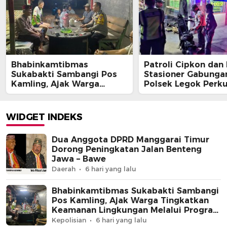
Bhabinkamtibmas
Patroli Cipkon dan
Sukabakti Sambangi Pos
Stasioner Gabunga
Kamling, Ajak Warga
Polsek Legok Perk
Tingkatkan Keamanan
Keamanan Wilayah
Lingkungan Melalui
Dini Hari
Program Jaga Jakarta+
WIDGET INDEKS
Dua Anggota DPRD Manggarai Timur
Dorong Peningkatan Jalan Benteng
Jawa – Bawe
Daerah
6 hari yang lalu
Bhabinkamtibmas Sukabakti Sambangi
Pos Kamling, Ajak Warga Tingkatkan
Keamanan Lingkungan Melalui Program
Jaga Jakarta+
Kepolisian
6 hari yang lalu