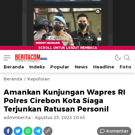
Beranda
Indeks
Popular
News
Headline
Foto
beritacom.com
bestnews
Beranda
Kepolisian
Amankan Kunjungan Wapres RI
Polres Cirebon Kota Siaga
Terjunkan Ratusan Personil
adminberita
- Agustus 25, 2023 20:43
Komentar