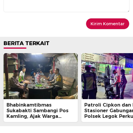
BERITA TERKAIT
Bhabinkamtibmas
Patroli Cipkon dan
Sukabakti Sambangi Pos
Stasioner Gabunga
Kamling, Ajak Warga
Polsek Legok Perk
Tingkatkan Keamanan
Keamanan Wilayah
Lingkungan Melalui
Dini Hari