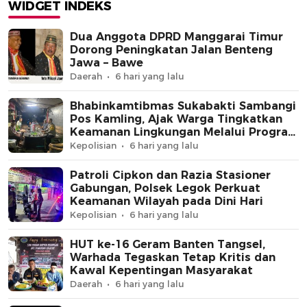
Program Jaga Jakarta+
WIDGET INDEKS
Dua Anggota DPRD Manggarai Timur
Dorong Peningkatan Jalan Benteng
Jawa – Bawe
Daerah
6 hari yang lalu
Bhabinkamtibmas Sukabakti Sambangi
Pos Kamling, Ajak Warga Tingkatkan
Keamanan Lingkungan Melalui Program
Jaga Jakarta+
Kepolisian
6 hari yang lalu
Patroli Cipkon dan Razia Stasioner
Gabungan, Polsek Legok Perkuat
Keamanan Wilayah pada Dini Hari
Kepolisian
6 hari yang lalu
HUT ke-16 Geram Banten Tangsel,
Warhada Tegaskan Tetap Kritis dan
Kawal Kepentingan Masyarakat
Daerah
6 hari yang lalu