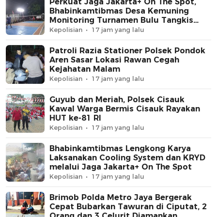
Perkuat Jaga Jakarta+ On The Spot,
Bhabinkamtibmas Desa Kemuning
Monitoring Turnamen Bulu Tangkis
Warga
Kepolisian
17 jam yang lalu
Patroli Razia Stationer Polsek Pondok
Aren Sasar Lokasi Rawan Cegah
Kejahatan Malam
Kepolisian
17 jam yang lalu
Guyub dan Meriah, Polsek Cisauk
Kawal Warga Bermis Cisauk Rayakan
HUT ke-81 RI
Kepolisian
17 jam yang lalu
Bhabinkamtibmas Lengkong Karya
Laksanakan Cooling System dan KRYD
melalui Jaga Jakarta+ On The Spot
Kepolisian
17 jam yang lalu
Brimob Polda Metro Jaya Bergerak
Cepat Bubarkan Tawuran di Ciputat, 2
Orang dan 3 Celurit Diamankan