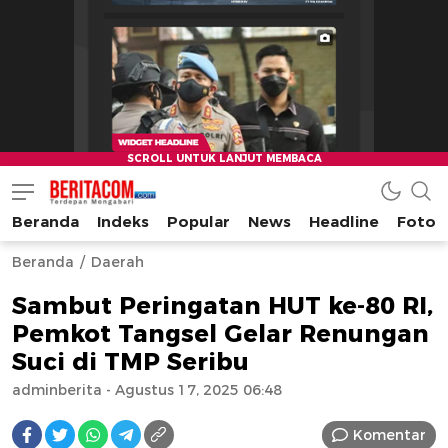
Beranda
Indeks
Popular
News
Headline
Foto
beritacom.com
bestnews
Beranda
Daerah
Sambut Peringatan HUT ke-80 RI,
Pemkot Tangsel Gelar Renungan
Suci di TMP Seribu
adminberita
- Agustus 17, 2025 06:48
Komentar