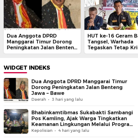
Dua Anggota DPRD
HUT ke-16 Geram B
Manggarai Timur Dorong
Tangsel, Warhada
Peningkatan Jalan Benteng
Tegaskan Tetap Kri
Jawa – Bawe
Kawal Kepentingan
Masyarakat
WIDGET INDEKS
Dua Anggota DPRD Manggarai Timur
Dorong Peningkatan Jalan Benteng
Jawa – Bawe
Daerah
3 hari yang lalu
Bhabinkamtibmas Sukabakti Sambangi
Pos Kamling, Ajak Warga Tingkatkan
Keamanan Lingkungan Melalui Program
Jaga Jakarta+
Kepolisian
4 hari yang lalu