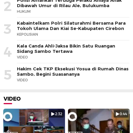
Polisi Amankan Terduga Pelaku Aniaya Anak
2
Dibawah Umur di Rilau Ale, Bulukumba
HUKUM
Kabaintelkam Polri Silaturahmi Bersama Para
3
Tokoh Ulama Dan Kiai Se-Kabupaten Cirebon
KEPOLISIAN
Kala Canda Ahli-Jaksa Bikin Satu Ruangan
4
Sidang Sambo Tertawa
VIDEO
Hakim Cek TKP Eksekusi Yosua di Rumah Dinas
5
Sambo, Begini Suasananya
VIDEO
VIDEO
2:32
0:44