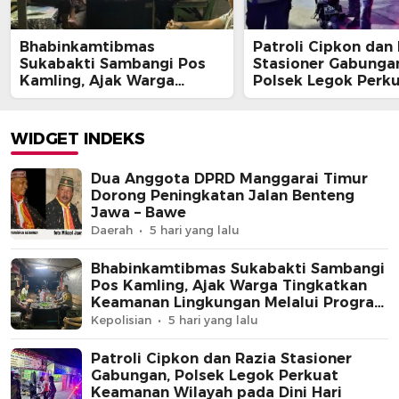
Bhabinkamtibmas
Patroli Cipkon dan
Sukabakti Sambangi Pos
Stasioner Gabunga
Kamling, Ajak Warga
Polsek Legok Perk
Tingkatkan Keamanan
Keamanan Wilayah
Lingkungan Melalui
Dini Hari
Program Jaga Jakarta+
WIDGET INDEKS
Dua Anggota DPRD Manggarai Timur
Dorong Peningkatan Jalan Benteng
Jawa – Bawe
Daerah
5 hari yang lalu
Bhabinkamtibmas Sukabakti Sambangi
Pos Kamling, Ajak Warga Tingkatkan
Keamanan Lingkungan Melalui Program
Jaga Jakarta+
Kepolisian
5 hari yang lalu
Patroli Cipkon dan Razia Stasioner
Gabungan, Polsek Legok Perkuat
Keamanan Wilayah pada Dini Hari