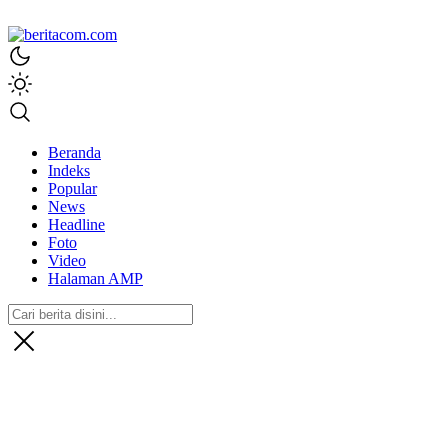
beritacom.com
bestnews
Beranda
Indeks
Popular
News
Headline
Foto
Video
Halaman AMP