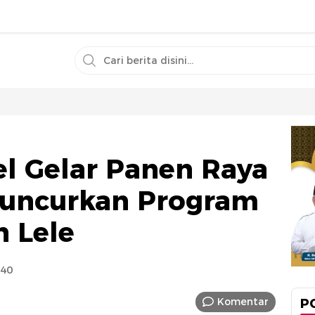
el Gelar Panen Raya
Luncurkan Program
n Lele
:40
Komentar
P