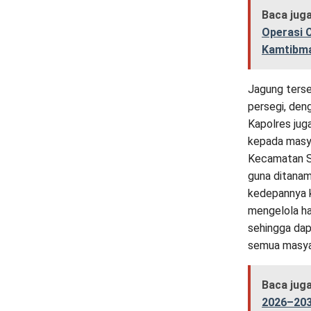
Baca jug
Operasi C
Kamtibm
Jagung terse
persegi, deng
Kapolres jug
kepada masya
Kecamatan Se
guna ditanam
kedepannya 
mengelola ha
sehingga da
semua masyar
Baca jug
2026–2031