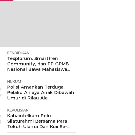
PENDIDIKAN
1
Texplorum, Smartfren
Community, dan PP GPMB
Nasional Bawa Mahasiswa
UIN Jakarta Jelajahi Peluang
Karir di Era IoT
HUKUM
2
Polisi Amankan Terduga
Pelaku Aniaya Anak Dibawah
Umur di Rilau Ale,
Bulukumba
KEPOLISIAN
3
Kabaintelkam Polri
Silaturahmi Bersama Para
Tokoh Ulama Dan Kiai Se-
Kabupaten Cirebon