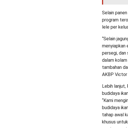
Selain panen
program tero
lele per kelu
“Selain jagun
menyiapkan e
persegi, dan 
dalam kolam 
tambahan dar
AKBP Victor 
Lebih lanjut
budidaya ika
“Kami mengin
budidaya ika
tahap awal k
khusus untuk 