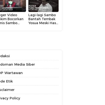
ger Video
Lagi-lagi Sambo
kim Bocorkan
Bantah Tembak
nis Sambo
Yosua Meski Hasil
kin KY Turun
Autopsi Berkata
angan
Lain
daksi
doman Media Siber
OP Wartawan
de Etik
sclaimer
ivacy Policy