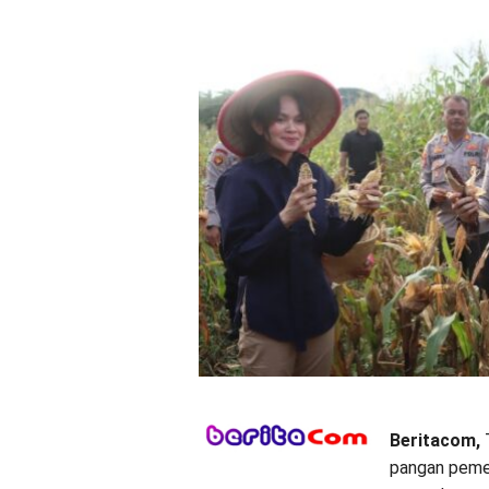
Beritacom,
T
pangan pemer