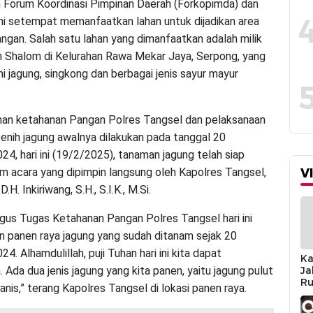
Forum Koordinasi Pimpinan Daerah (Forkopimda) dan
i setempat memanfaatkan lahan untuk dijadikan area
ngan. Salah satu lahan yang dimanfaatkan adalah milik
 Shalom di Kelurahan Rawa Mekar Jaya, Serpong, yang
i jagung, singkong dan berbagai jenis sayur mayur
han ketahanan Pangan Polres Tangsel dan pelaksanaan
nih jagung awalnya dilakukan pada tanggal 20
4, hari ini (19/2/2025), tanaman jagung telah siap
am acara yang dipimpin langsung oleh Kapolres Tangsel,
V
H. Inkiriwang, S.H., S.I.K., M.Si.
ugus Tugas Ketahanan Pangan Polres Tangsel hari ini
 panen raya jagung yang sudah ditanam sejak 20
. Alhamdulillah, puji Tuhan hari ini kita dapat
Ka
Ada dua jenis jagung yang kita panen, yaitu jagung pulut
Ja
Ru
nis,” terang Kapolres Tangsel di lokasi panen raya.
Sa