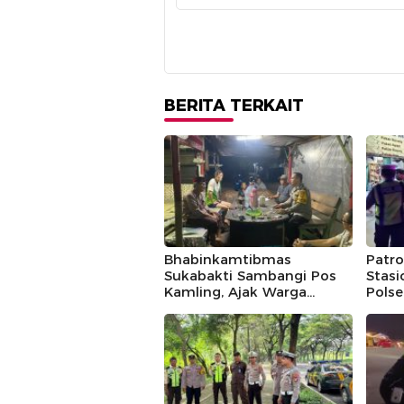
BERITA TERKAIT
Bhabinkamtibmas
Patro
Sukabakti Sambangi Pos
Stas
Kamling, Ajak Warga
Polse
Tingkatkan Keamanan
Keam
Lingkungan Melalui
Dini 
Program Jaga Jakarta+