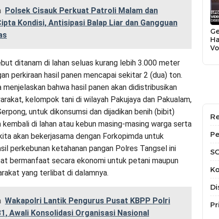
a
Polsek Cisauk Perkuat Patroli Malam dan
ipta Kondisi, Antisipasi Balap Liar dan Gangguan
Ge
as
Ha
Vo
Bi
but ditanam di lahan seluas kurang lebih 3.000 meter
T
an perkiraan hasil panen mencapai sekitar 2 (dua) ton.
a menjelaskan bahwa hasil panen akan didistribusikan
rakat, kelompok tani di wilayah Pakujaya dan Pakualam,
rpong, untuk dikonsumsi dan dijadikan benih (bibit)
Re
 kembali di lahan atau kebun masing-masing warga serta
Pe
kita akan bekerjasama dengan Forkopimda untuk
sil perkebunan ketahanan pangan Polres Tangsel ini
S
pat bermanfaat secara ekonomi untuk petani maupun
Ko
akat yang terlibat di dalamnya.
Di
a
Wakapolri Lantik Pengurus Pusat KBPP Polri
Pr
, Awali Konsolidasi Organisasi Nasional