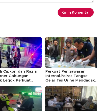
li Cipkon dan Razia
Perkuat Pengawasan
ioner Gabungan,
Internal,Polres Tangsel
k Legok Perkuat
Gelar Tes Urine Mendadak,
anan Wilayah pada
Seluruh Personel Negatif
Hari