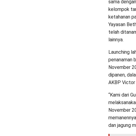
sama dengan 
kelompok tan
ketahanan pa
Yayasan Beth
telah ditanam
lainnya.
Launching la
penanaman be
November 202
dipanen, dal
AKBP Victor D.
“Kami dari G
melaksanakan
November 2024
memanennya. 
dan jagung ma