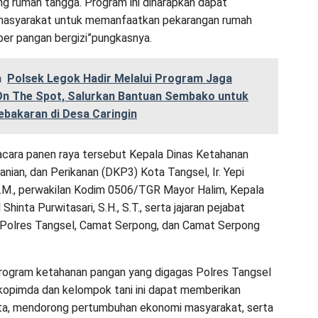
g rumah tangga. Program ini diharapkan dapat
asyarakat untuk memanfaatkan pekarangan rumah
er pangan bergizi”pungkasnya.
a
Polsek Legok Hadir Melalui Program Jaga
On The Spot, Salurkan Bantuan Sembako untuk
ebakaran di Desa Caringin
acara panen raya tersebut Kepala Dinas Ketahanan
anian, dan Perikanan (DKP3) Kota Tangsel, Ir. Yepi
.M., perwakilan Kodim 0506/TGR Mayor Halim, Kepala
hinta Purwitasari, S.H., S.T., serta jajaran pejabat
 Polres Tangsel, Camat Serpong, dan Camat Serpong
rogram ketahanan pangan yang digagas Polres Tangsel
opimda dan kelompok tani ini dapat memberikan
ta, mendorong pertumbuhan ekonomi masyarakat, serta