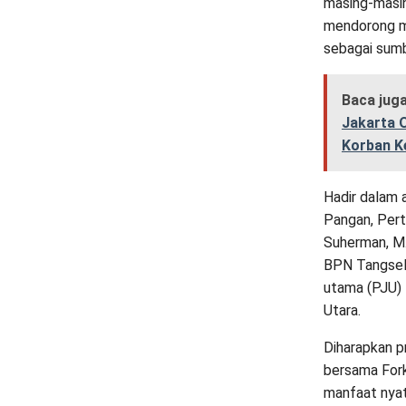
masing-masin
mendorong m
sebagai sumb
Baca jug
Jakarta 
Korban K
Hadir dalam 
Pangan, Pert
Suherman, M
BPN Tangsel S
utama (PJU)
Utara.
Diharapkan p
bersama Fork
manfaat nya