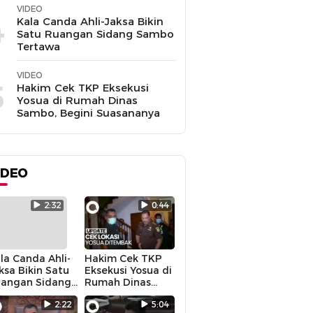
VIDEO
4
Kala Canda Ahli-Jaksa Bikin
Satu Ruangan Sidang Sambo
Tertawa
VIDEO
5
Hakim Cek TKP Eksekusi
Yosua di Rumah Dinas
Sambo, Begini Suasananya
IDEO
2:32
0:44
la Canda Ahli-
Hakim Cek TKP
ksa Bikin Satu
Eksekusi Yosua di
angan Sidang
Rumah Dinas
mbo Tertawa
Sambo, Begini
2:22
5:04
Suasananya