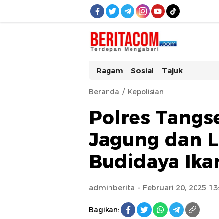
beritacom.com
bestnews
Ragam
Sosial
Tajuk
Beranda
Kepolisian
Polres Tangs
Jagung dan 
Budidaya Ika
adminberita
- Februari 20, 2025 13
Bagikan: