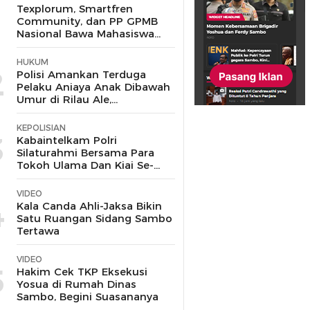
1
Texplorum, Smartfren
Community, dan PP GPMB
Nasional Bawa Mahasiswa
UIN Jakarta Jelajahi Peluang
Karir di Era IoT
HUKUM
2
Polisi Amankan Terduga
Pelaku Aniaya Anak Dibawah
Umur di Rilau Ale,
Bulukumba
KEPOLISIAN
3
Kabaintelkam Polri
Silaturahmi Bersama Para
Tokoh Ulama Dan Kiai Se-
Kabupaten Cirebon
VIDEO
4
Kala Canda Ahli-Jaksa Bikin
Satu Ruangan Sidang Sambo
Tertawa
VIDEO
5
Hakim Cek TKP Eksekusi
Yosua di Rumah Dinas
Sambo, Begini Suasananya