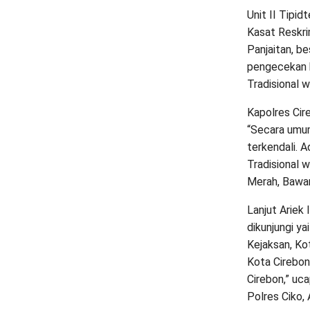
Unit II Tipid
Kasat Reskri
Panjaitan, b
pengecekan h
Tradisional 
Kapolres Cir
“Secara umum
terkendali. 
Tradisional 
Merah, Bawa
Lanjut Ariek 
dikunjungi ya
Kejaksan, K
Kota Cirebon
Cirebon,” uc
Polres Ciko, 