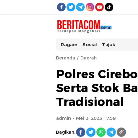
beritacom.com
bestnews
Ragam
Sosial
Tajuk
Beranda
Daerah
Polres Cireb
Serta Stok B
Tradisional
admin
- Mei 3, 2023 17:59
Bagikan: