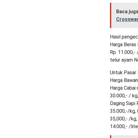
Baca jug
Crossway
Hasil pengec
Harga Beras 
Rp. 11.000,-
telur ayam Ne
Untuk Pasar
Harga Bawang
Harga Cabai m
30.000,- / kg
Daging Sapi 
35.000,-/kg,
35,000,- /kg,
14.000,- /lite