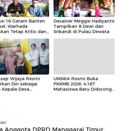
ke-16 Geram Banten
Desainer Meggie Hadiyanto
sel, Warhada
Tampilkan 8 Dewi dan
kan Tetap Kritis dan
Srikandi di Pulau Dewata
l Kepentingan
arakat
Asep Wijaya Resmi
UNSIKA Resmi Buka
rkan Diri sebagai
PKKMB 2026, 4.167
n Kepala Desa
Mahasiswa Baru Didorong
ngmulya
Menjadi Pelopor
Transformasi
Berkelanjutan
RAH
a Anggota DPRD Manggarai Timur