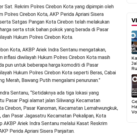
ter Sat. Rekrim Polres Cirebon Kota yang dipimpin oleh
m Polres Cirebon Kota, AKP Perida Apriani Sisera
V
eserta Satgas Pangan Kota Cirebon telah melakukan
arga serta stok bahan pokok yang berada di Pasar
wilayah Hukum Polres Cirebon Kota.
ebon Kota, AKBP Ariek Indra Sentanu mengatakan,
 inflasi diwilayah Hukum Polres Cirebon Kota masih
Ka
Ja
Ada pun untuk beberapa harga komoditi di Pasar
Ru
wilayah Hukum Polres Cirebon Kota seperti Beras, Cabai
Sa
ng Merah, Bawang Putih mengalami penurunan.”
Indra Sentanu, “Setidaknya ada tiga lokasi yang
itu Pasar Pagi alamat jalan Siliwangi Kecamatan
Ge
Ha
ota Cirebon, Pasar Kanoman, Kecamatan Lemahwungkuk,
Vo
, dan Pasar Jagasatru Kecamatan Pekalipan, Kota
Bi
T
ap AKBP Ariek Indra Sentanu melalui Kasat Reskrim
AKP Perida Apriani Sisera Panjaitan.