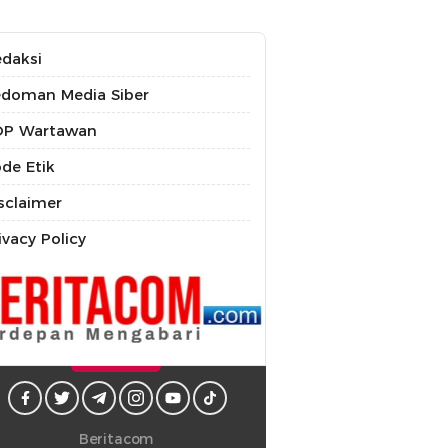
daksi
doman Media Siber
OP Wartawan
de Etik
sclaimer
ivacy Policy
Beritacom