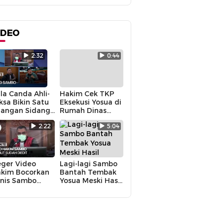
IDEO
2:32
0:44
la Canda Ahli-
Hakim Cek TKP
ksa Bikin Satu
Eksekusi Yosua di
angan Sidang
Rumah Dinas
mbo Tertawa
Sambo, Begini
2:22
5:04
Suasananya
ger Video
Lagi-lagi Sambo
kim Bocorkan
Bantah Tembak
nis Sambo
Yosua Meski Hasil
kin KY Turun
Autopsi Berkata
angan
Lain