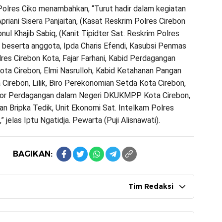
olres Ciko menambahkan, “Turut hadir dalam kegiatan
priani Sisera Panjaitan, (Kasat Reskrim Polres Cirebon
bnul Khajib Sabiq, (Kanit Tipidter Sat. Reskrim Polres
 beserta anggota, Ipda Charis Efendi, Kasubsi Penmas
res Cirebon Kota, Fajar Farhani, Kabid Perdagangan
a Cirebon, Elmi Nasrulloh, Kabid Ketahanan Pangan
irebon, Lilik, Biro Perekonomian Setda Kota Cirebon,
bkor Perdagangan dalam Negeri DKUKMPP Kota Cirebon,
dan Bripka Tedik, Unit Ekonomi Sat. Intelkam Polres
” jelas Iptu Ngatidja. Pewarta (Puji Alisnawati).
BAGIKAN:
Tim Redaksi