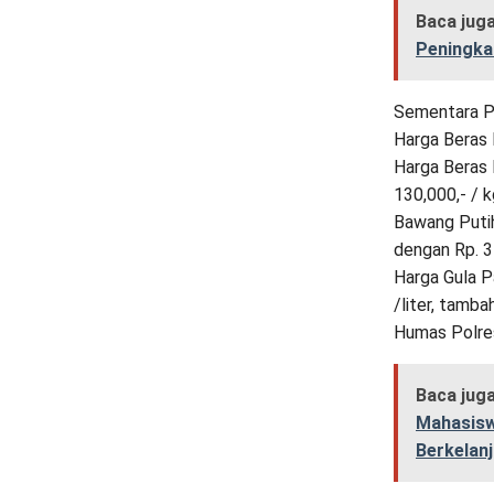
Baca jug
Peningka
Sementara P
Harga Beras 
Harga Beras 
130,000,- / 
Bawang Putih
dengan Rp. 35
Harga Gula P
/liter, tamba
Humas Polres
Baca jug
Mahasisw
Berkelan