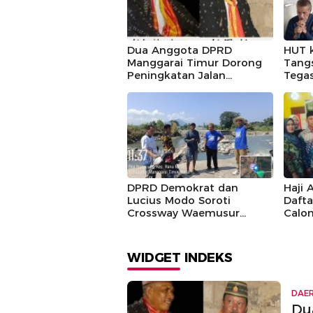
Dua Anggota DPRD
HUT 
Manggarai Timur Dorong
Tang
Peningkatan Jalan
Tegas
Benteng Jawa – Bawe
Kawa
Masy
DPRD Demokrat dan
Haji 
Lucius Modo Soroti
Dafta
Crossway Waemusur
Calo
Rusak di Manggarai Timur
Kara
WIDGET INDEKS
DAE
Du