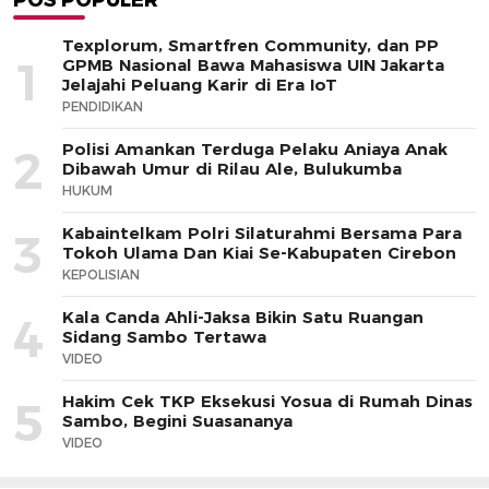
POS POPULER
Texplorum, Smartfren Community, dan PP
1
GPMB Nasional Bawa Mahasiswa UIN Jakarta
Jelajahi Peluang Karir di Era IoT
PENDIDIKAN
Polisi Amankan Terduga Pelaku Aniaya Anak
2
Dibawah Umur di Rilau Ale, Bulukumba
HUKUM
Kabaintelkam Polri Silaturahmi Bersama Para
3
Tokoh Ulama Dan Kiai Se-Kabupaten Cirebon
KEPOLISIAN
Kala Canda Ahli-Jaksa Bikin Satu Ruangan
4
Sidang Sambo Tertawa
VIDEO
Hakim Cek TKP Eksekusi Yosua di Rumah Dinas
5
Sambo, Begini Suasananya
VIDEO