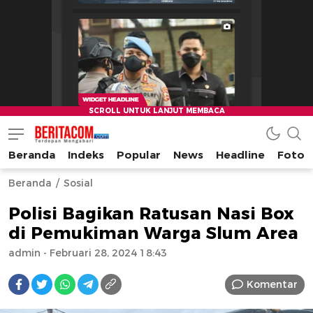
Beranda
Indeks
Popular
News
Headline
Foto
beritacom.com
bestnews
Beranda
Sosial
Polisi Bagikan Ratusan Nasi Box
di Pemukiman Warga Slum Area
admin
- Februari 28, 2024 18:43
Komentar