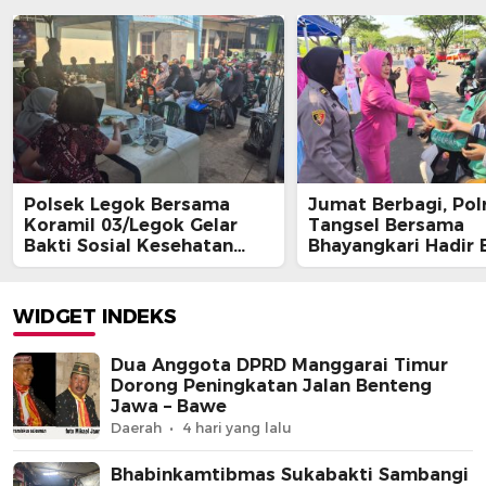
Polsek Legok Bersama
Jumat Berbagi, Pol
Koramil 03/Legok Gelar
Tangsel Bersama
Bakti Sosial Kesehatan
Bhayangkari Hadir 
Melalui Program Jaga
Kebahagiaan untuk
Jakarta On The Spot
Masyarakat
WIDGET INDEKS
Dua Anggota DPRD Manggarai Timur
Dorong Peningkatan Jalan Benteng
Jawa – Bawe
Daerah
4 hari yang lalu
Bhabinkamtibmas Sukabakti Sambangi