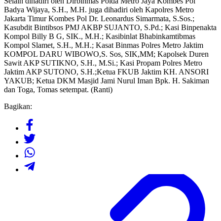
Selain dihadiri oleh Dirbinmas Polda Metro Jaya Kombes Pol
Badya Wijaya, S.H., M.H. juga dihadiri oleh Kapolres Metro
Jakarta Timur Kombes Pol Dr. Leonardus Simarmata, S.Sos.;
Kasubdit Bintibsos PMJ AKBP SUJANTO, S.Pd.; Kasi Binpenakta
Kompol Billy B G, SIK., M.H.; Kasibinlat Bhabinkamtibmas
Kompol Slamet, S.H., M.H.; Kasat Binmas Polres Metro Jaktim
KOMPOL DARU WIBOWO,S. Sos, SIK,MM; Kapolsek Duren
Sawit AKP SUTIKNO, S.H., M.Si.; Kasi Propam Polres Metro
Jaktim AKP SUTONO, S.H.;Ketua FKUB Jaktim KH. ANSORI
YAKUB; Ketua DKM Masjid Jami Nurul Iman Bpk. H. Sakiman
dan Toga, Tomas setempat. (Ranti)
Bagikan: