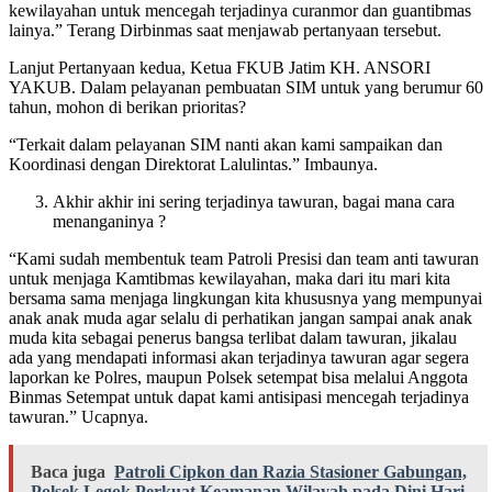
kewilayahan untuk mencegah terjadinya curanmor dan guantibmas
lainya.” Terang Dirbinmas saat menjawab pertanyaan tersebut.
Lanjut Pertanyaan kedua, Ketua FKUB Jatim KH. ANSORI
YAKUB. Dalam pelayanan pembuatan SIM untuk yang berumur 60
tahun, mohon di berikan prioritas?
“Terkait dalam pelayanan SIM nanti akan kami sampaikan dan
Koordinasi dengan Direktorat Lalulintas.” Imbaunya.
Akhir akhir ini sering terjadinya tawuran, bagai mana cara
menanganinya ?
“Kami sudah membentuk team Patroli Presisi dan team anti tawuran
untuk menjaga Kamtibmas kewilayahan, maka dari itu mari kita
bersama sama menjaga lingkungan kita khususnya yang mempunyai
anak anak muda agar selalu di perhatikan jangan sampai anak anak
muda kita sebagai penerus bangsa terlibat dalam tawuran, jikalau
ada yang mendapati informasi akan terjadinya tawuran agar segera
laporkan ke Polres, maupun Polsek setempat bisa melalui Anggota
Binmas Setempat untuk dapat kami antisipasi mencegah terjadinya
tawuran.” Ucapnya.
Baca juga
Patroli Cipkon dan Razia Stasioner Gabungan,
Polsek Legok Perkuat Keamanan Wilayah pada Dini Hari