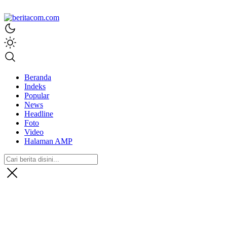
beritacom.com
bestnews
Beranda
Indeks
Popular
News
Headline
Foto
Video
Halaman AMP