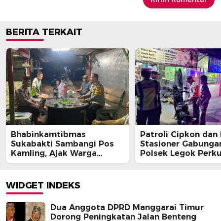
BERITA TERKAIT
Bhabinkamtibmas
Patroli Cipkon dan
Sukabakti Sambangi Pos
Stasioner Gabunga
Kamling, Ajak Warga
Polsek Legok Perk
Tingkatkan Keamanan
Keamanan Wilayah
Lingkungan Melalui
Dini Hari
Program Jaga Jakarta+
WIDGET INDEKS
Dua Anggota DPRD Manggarai Timur
Dorong Peningkatan Jalan Benteng