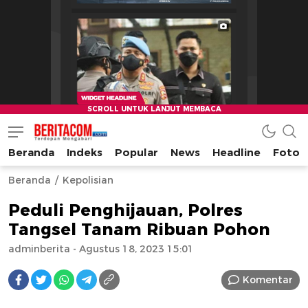
Beranda
Indeks
Popular
News
Headline
Foto
beritacom.com
bestnews
Beranda
Kepolisian
Peduli Penghijauan, Polres
Tangsel Tanam Ribuan Pohon
adminberita
- Agustus 18, 2023 15:01
Komentar