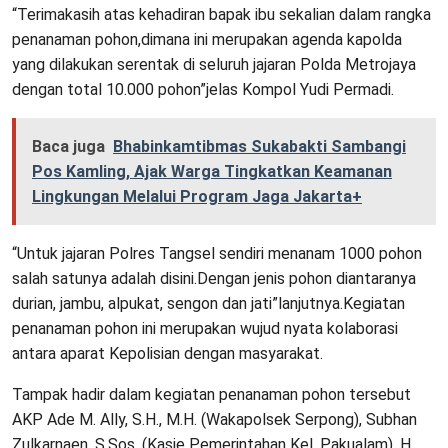
“Terimakasih atas kehadiran bapak ibu sekalian dalam rangka
penanaman pohon,dimana ini merupakan agenda kapolda
yang dilakukan serentak di seluruh jajaran Polda Metrojaya
dengan total 10.000 pohon”jelas Kompol Yudi Permadi.
Baca juga
Bhabinkamtibmas Sukabakti Sambangi
Pos Kamling, Ajak Warga Tingkatkan Keamanan
Lingkungan Melalui Program Jaga Jakarta+
“Untuk jajaran Polres Tangsel sendiri menanam 1000 pohon
salah satunya adalah disini.Dengan jenis pohon diantaranya
durian, jambu, alpukat, sengon dan jati”lanjutnya.Kegiatan
penanaman pohon ini merupakan wujud nyata kolaborasi
antara aparat Kepolisian dengan masyarakat.
Tampak hadir dalam kegiatan penanaman pohon tersebut
AKP Ade M. Ally, S.H., M.H. (Wakapolsek Serpong), Subhan
Zulkarnaen, S.Sos. (Kasie Pemerintahan Kel. Pakualam), H.