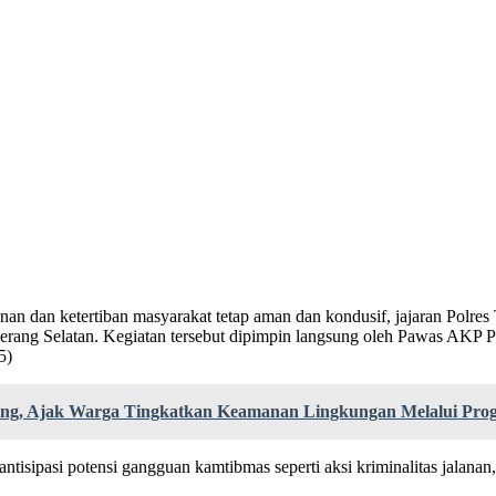
n dan ketertiban masyarakat tetap aman dan kondusif, jajaran Polres 
erang Selatan. Kegiatan tersebut dipimpin langsung oleh Pawas AKP P
5)
ng, Ajak Warga Tingkatkan Keamanan Lingkungan Melalui Prog
antisipasi potensi gangguan kamtibmas seperti aksi kriminalitas jalanan