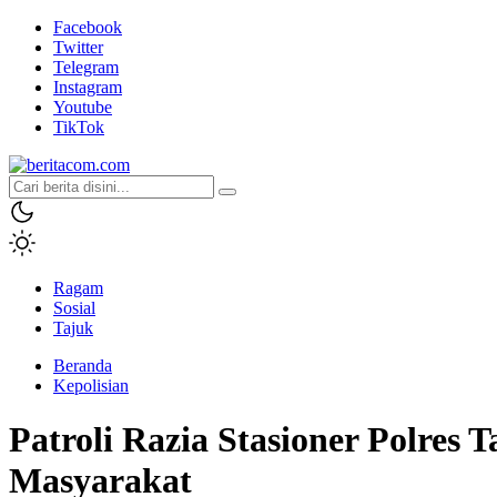
Facebook
Twitter
Telegram
Instagram
Youtube
TikTok
beritacom.com
bestnews
Ragam
Sosial
Tajuk
Beranda
Kepolisian
Patroli Razia Stasioner Polres
Masyarakat