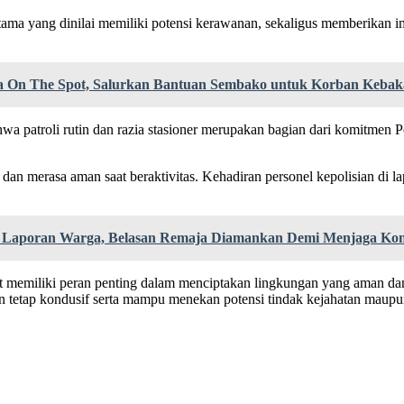
r utama yang dinilai memiliki potensi kerawanan, sekaligus memberika
ta On The Spot, Salurkan Bantuan Sembako untuk Korban Kebaka
patroli rutin dan razia stasioner merupakan bagian dari komitmen 
 dan merasa aman saat beraktivitas. Kehadiran personel kepolisian di
uti Laporan Warga, Belasan Remaja Diamankan Demi Menjaga Kon
t memiliki peran penting dalam menciptakan lingkungan yang aman dan
an tetap kondusif serta mampu menekan potensi tindak kejahatan maup