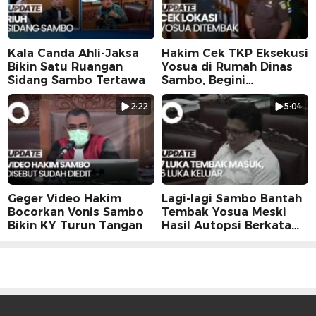
Kala Canda Ahli-Jaksa
Hakim Cek TKP Eksekusi
Bikin Satu Ruangan
Yosua di Rumah Dinas
Sidang Sambo Tertawa
Sambo, Begini
Suasananya
2:22
5:04
Geger Video Hakim
Lagi-lagi Sambo Bantah
Bocorkan Vonis Sambo
Tembak Yosua Meski
Bikin KY Turun Tangan
Hasil Autopsi Berkata
Lain