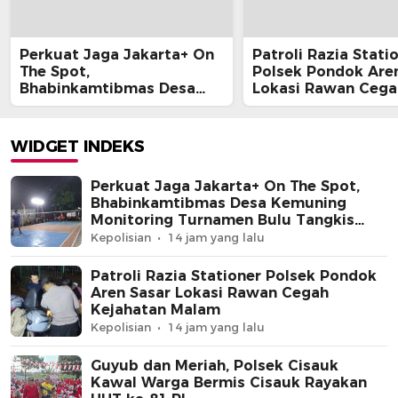
Perkuat Jaga Jakarta+ On
Patroli Razia Stati
The Spot,
Polsek Pondok Are
Bhabinkamtibmas Desa
Lokasi Rawan Cega
Kemuning Monitoring
Kejahatan Malam
Turnamen Bulu Tangkis
Warga
WIDGET INDEKS
Perkuat Jaga Jakarta+ On The Spot,
Bhabinkamtibmas Desa Kemuning
Monitoring Turnamen Bulu Tangkis
Warga
Kepolisian
14 jam yang lalu
Patroli Razia Stationer Polsek Pondok
Aren Sasar Lokasi Rawan Cegah
Kejahatan Malam
Kepolisian
14 jam yang lalu
Guyub dan Meriah, Polsek Cisauk
Kawal Warga Bermis Cisauk Rayakan