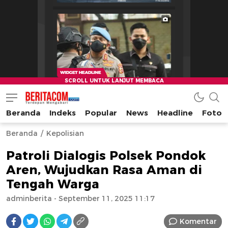
Beranda
Indeks
Popular
News
Headline
Foto
beritacom.com
bestnews
Beranda
Kepolisian
Patroli Dialogis Polsek Pondok
Aren, Wujudkan Rasa Aman di
Tengah Warga
adminberita
- September 11, 2025 11:17
Komentar