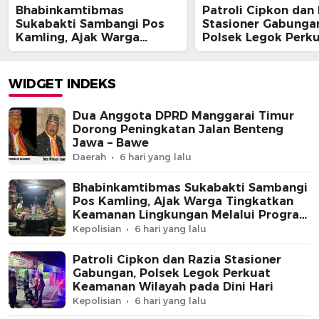
Bhabinkamtibmas
Patroli Cipkon dan
Sukabakti Sambangi Pos
Stasioner Gabunga
Kamling, Ajak Warga
Polsek Legok Perk
Tingkatkan Keamanan
Keamanan Wilayah
Lingkungan Melalui
Dini Hari
Program Jaga Jakarta+
WIDGET INDEKS
Dua Anggota DPRD Manggarai Timur
Dorong Peningkatan Jalan Benteng
Jawa – Bawe
Daerah
6 hari yang lalu
Bhabinkamtibmas Sukabakti Sambangi
Pos Kamling, Ajak Warga Tingkatkan
Keamanan Lingkungan Melalui Program
Jaga Jakarta+
Kepolisian
6 hari yang lalu
Patroli Cipkon dan Razia Stasioner
Gabungan, Polsek Legok Perkuat
Keamanan Wilayah pada Dini Hari
Kepolisian
6 hari yang lalu