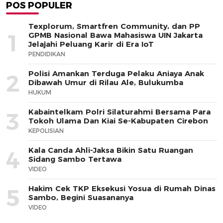
POS POPULER
Texplorum, Smartfren Community, dan PP
1
GPMB Nasional Bawa Mahasiswa UIN Jakarta
Jelajahi Peluang Karir di Era IoT
PENDIDIKAN
Polisi Amankan Terduga Pelaku Aniaya Anak
2
Dibawah Umur di Rilau Ale, Bulukumba
HUKUM
Kabaintelkam Polri Silaturahmi Bersama Para
3
Tokoh Ulama Dan Kiai Se-Kabupaten Cirebon
KEPOLISIAN
Kala Canda Ahli-Jaksa Bikin Satu Ruangan
4
Sidang Sambo Tertawa
VIDEO
Hakim Cek TKP Eksekusi Yosua di Rumah Dinas
5
Sambo, Begini Suasananya
VIDEO