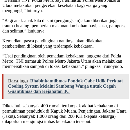
“Bersama TNI, Polda Metro Jaya termasuk Polres Metro Jakarta
Utara melakukan pengecekan kesehatan bagi warga yang
mengungsi,” tuturnya.
“Bagi anak-anak kita di sini (pengungsian) akan diberikan juga
trauma healing, pemberian makanan tambahan bayi, susu, pampers,
dan selimut,” lanjutnya.
Kemudian, pasca pendinginan nantinya akan dilakukan
pembersihan di lokasi yang terdampak kebakaran.
“Usai pendinginan oleh pemadam kebakaran, anggota dari Polda
Metro, TNI termasuk Polres Metro Jakarta Utara akan melakukan
membersihkan sampah di lokasi kebakaran,” pungkas Trunoyudo.
Baca juga
Bhabinkamtibmas Pondok Cabe Udik Perkuat
Cooling System Melalui Sambang Warga untuk Cegah
Guantibmas dan Kejahatan 3C
Diketahui, sebanyak 400 rumah terdampak akibat kebakaran di
permukiman penduduk di Kapuk Muara, Penjaringan, Jakarta Utara
(Jakut). Sebanyak 1.000 orang dari 200 KK (kepala keluarga)
dilaporkan mengungsi imbas kebakaran tersebut.