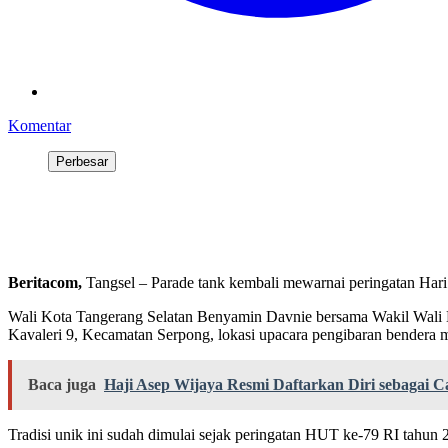
Komentar
Perbesar
Beritacom,
Tangsel – Parade tank kembali mewarnai peringatan Har
Wali Kota Tangerang Selatan Benyamin Davnie bersama Wakil Wali K
Kavaleri 9, Kecamatan Serpong, lokasi upacara pengibaran bendera m
Baca juga
Haji Asep Wijaya Resmi Daftarkan Diri sebagai 
Tradisi unik ini sudah dimulai sejak peringatan HUT ke-79 RI tahun 