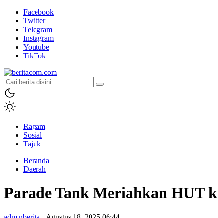
Facebook
Twitter
Telegram
Instagram
Youtube
TikTok
beritacom.com
bestnews
Ragam
Sosial
Tajuk
Beranda
Daerah
Parade Tank Meriahkan HUT ke
adminberita
- Agustus 18, 2025 06:44