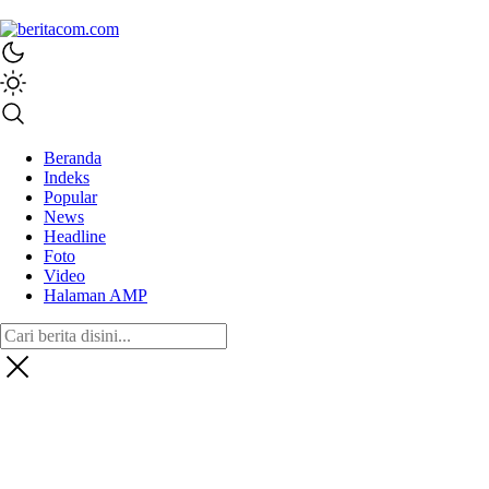
beritacom.com
bestnews
Beranda
Indeks
Popular
News
Headline
Foto
Video
Halaman AMP