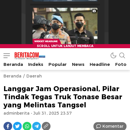
Beranda
Indeks
Popular
News
Headline
Foto
beritacom.com
bestnews
Beranda
Daerah
Langgar Jam Operasional, Pilar
Tindak Tegas Truk Tonase Besar
yang Melintas Tangsel
adminberita
- Juli 31, 2025 23:37
Komentar