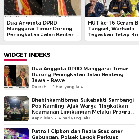
Dua Anggota DPRD
HUT ke-16 Geram B
Manggarai Timur Dorong
Tangsel, Warhada
Peningkatan Jalan Benteng
Tegaskan Tetap Kri
Jawa – Bawe
Kawal Kepentingan
Masyarakat
WIDGET INDEKS
Dua Anggota DPRD Manggarai Timur
Dorong Peningkatan Jalan Benteng
Jawa – Bawe
Daerah
4 hari yang lalu
Bhabinkamtibmas Sukabakti Sambangi
Pos Kamling, Ajak Warga Tingkatkan
Keamanan Lingkungan Melalui Program
Jaga Jakarta+
Kepolisian
4 hari yang lalu
Patroli Cipkon dan Razia Stasioner
Gabungan, Polsek Legok Perkuat