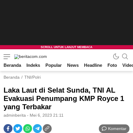
Beranda
Indeks
Popular
News
Headline
Foto
Vide
beritacom.com
bestnews
Beranda
TNI/Polri
Laka Laut di Selat Sunda, TNI AL
Evakuasi Penumpang KMP Royce 1
yang Terbakar
adminberita
- Mei 6, 2023 21:11
Komentar