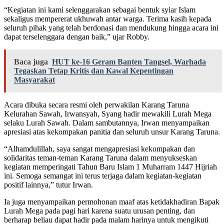
“Kegiatan ini kami selenggarakan sebagai bentuk syiar Islam
sekaligus mempererat ukhuwah antar warga. Terima kasih kepada
seluruh pihak yang telah berdonasi dan mendukung hingga acara ini
dapat terselenggara dengan baik,” ujar Robby.
Baca juga
HUT ke-16 Geram Banten Tangsel, Warhada
Tegaskan Tetap Kritis dan Kawal Kepentingan
Masyarakat
Acara dibuka secara resmi oleh perwakilan Karang Taruna
Kelurahan Sawah, Irwansyah, Syang hadir mewakili Lurah Mega
selaku Lurah Sawah. Dalam sambutannya, Irwan menyampaikan
apresiasi atas kekompakan panitia dan seluruh unsur Karang Taruna.
“Alhamdulillah, saya sangat mengapresiasi kekompakan dan
solidaritas teman-teman Karang Taruna dalam menyukseskan
kegiatan memperingati Tahun Baru Islam 1 Muharram 1447 Hijriah
ini. Semoga semangat ini terus terjaga dalam kegiatan-kegiatan
positif lainnya,” tutur Irwan.
Ia juga menyampaikan permohonan maaf atas ketidakhadiran Bapak
Lurah Mega pada pagi hari karena suatu urusan penting, dan
berharap beliau dapat hadir pada malam harinya untuk mengikuti