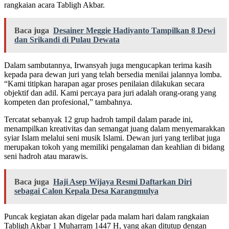
rangkaian acara Tabligh Akbar.
Baca juga
Desainer Meggie Hadiyanto Tampilkan 8 Dewi
dan Srikandi di Pulau Dewata
Dalam sambutannya, Irwansyah juga mengucapkan terima kasih
kepada para dewan juri yang telah bersedia menilai jalannya lomba.
“Kami titipkan harapan agar proses penilaian dilakukan secara
objektif dan adil. Kami percaya para juri adalah orang-orang yang
kompeten dan profesional,” tambahnya.
Tercatat sebanyak 12 grup hadroh tampil dalam parade ini,
menampilkan kreativitas dan semangat juang dalam menyemarakkan
syiar Islam melalui seni musik Islami. Dewan juri yang terlibat juga
merupakan tokoh yang memiliki pengalaman dan keahlian di bidang
seni hadroh atau marawis.
Baca juga
Haji Asep Wijaya Resmi Daftarkan Diri
sebagai Calon Kepala Desa Karangmulya
Puncak kegiatan akan digelar pada malam hari dalam rangkaian
Tabligh Akbar 1 Muharram 1447 H, yang akan ditutup dengan