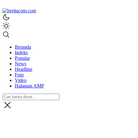
beritacom.com
bestnews
Beranda
Indeks
Popular
News
Headline
Foto
Video
Halaman AMP