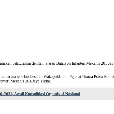
sanakan Silaturahmi dengan jajaran Batalyon Infanteri Mekanis 201 Ja
 acara tersebut beserta, Wakapolda dan Pejabat Utama Polda Metro J
fanteri Mekanis 201/Jaya Yudha.
–2031, Awali Konsolidasi Organisasi Nasional