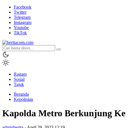
Facebook
Twitter
Telegram
Instagram
Youtube
TikTok
beritacom.com
bestnews
Ragam
Sosial
Tajuk
Beranda
Kepolisian
Kapolda Metro Berkunjung Ke B
adminberita
- April 29, 2023 12:19