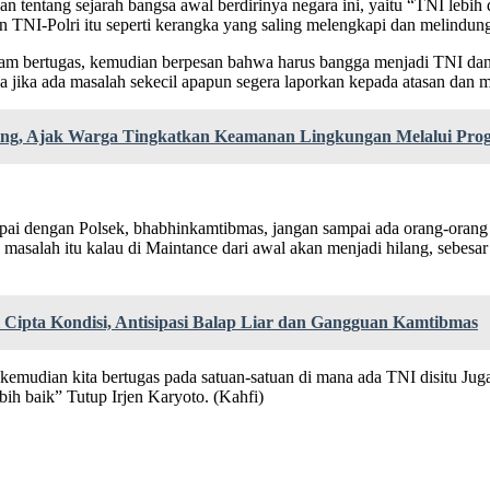
tentang sejarah bangsa awal berdirinya negara ini, yaitu “TNI lebih d
 TNI-Polri itu seperti kerangka yang saling melengkapi dan melindung
alam bertugas, kemudian berpesan bahwa harus bangga menjadi TNI dan
 jika ada masalah sekecil apapun segera laporkan kepada atasan dan m
ng, Ajak Warga Tingkatkan Keamanan Lingkungan Melalui Prog
 sampai dengan Polsek, bhabhinkamtibmas, jangan sampai ada orang-o
n masalah itu kalau di Maintance dari awal akan menjadi hilang, sebesa
 Cipta Kondisi, Antisipasi Balap Liar dan Gangguan Kamtibmas
kemudian kita bertugas pada satuan-satuan di mana ada TNI disitu Juga 
bih baik” Tutup Irjen Karyoto. (Kahfi)