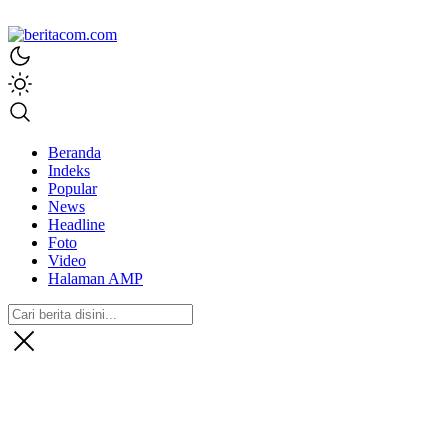
beritacom.com
bestnews
Beranda
Indeks
Popular
News
Headline
Foto
Video
Halaman AMP