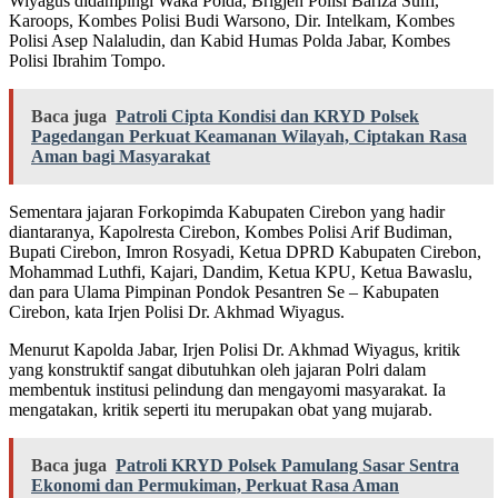
Wiyagus didampingi Waka Polda, Brigjen Polisi Bariza Sulfi,
Karoops, Kombes Polisi Budi Warsono, Dir. Intelkam, Kombes
Polisi Asep Nalaludin, dan Kabid Humas Polda Jabar, Kombes
Polisi Ibrahim Tompo.
Baca juga
Patroli Cipta Kondisi dan KRYD Polsek
Pagedangan Perkuat Keamanan Wilayah, Ciptakan Rasa
Aman bagi Masyarakat
Sementara jajaran Forkopimda Kabupaten Cirebon yang hadir
diantaranya, Kapolresta Cirebon, Kombes Polisi Arif Budiman,
Bupati Cirebon, Imron Rosyadi, Ketua DPRD Kabupaten Cirebon,
Mohammad Luthfi, Kajari, Dandim, Ketua KPU, Ketua Bawaslu,
dan para Ulama Pimpinan Pondok Pesantren Se – Kabupaten
Cirebon, kata Irjen Polisi Dr. Akhmad Wiyagus.
Menurut Kapolda Jabar, Irjen Polisi Dr. Akhmad Wiyagus, kritik
yang konstruktif sangat dibutuhkan oleh jajaran Polri dalam
membentuk institusi pelindung dan mengayomi masyarakat. Ia
mengatakan, kritik seperti itu merupakan obat yang mujarab.
Baca juga
Patroli KRYD Polsek Pamulang Sasar Sentra
Ekonomi dan Permukiman, Perkuat Rasa Aman