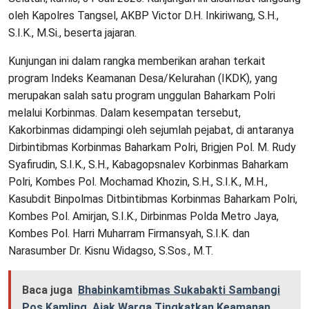
oleh Kapolres Tangsel, AKBP Victor D.H. Inkiriwang, S.H.,
S.I.K., M.Si., beserta jajaran.
Kunjungan ini dalam rangka memberikan arahan terkait
program Indeks Keamanan Desa/Kelurahan (IKDK), yang
merupakan salah satu program unggulan Baharkam Polri
melalui Korbinmas. Dalam kesempatan tersebut,
Kakorbinmas didampingi oleh sejumlah pejabat, di antaranya
Dirbintibmas Korbinmas Baharkam Polri, Brigjen Pol. M. Rudy
Syafirudin, S.I.K., S.H., Kabagopsnalev Korbinmas Baharkam
Polri, Kombes Pol. Mochamad Khozin, S.H., S.I.K., M.H.,
Kasubdit Binpolmas Ditbintibmas Korbinmas Baharkam Polri,
Kombes Pol. Amirjan, S.I.K., Dirbinmas Polda Metro Jaya,
Kombes Pol. Harri Muharram Firmansyah, S.I.K. dan
Narasumber Dr. Kisnu Widagso, S.Sos., M.T.
Baca juga
Bhabinkamtibmas Sukabakti Sambangi
Pos Kamling, Ajak Warga Tingkatkan Keamanan