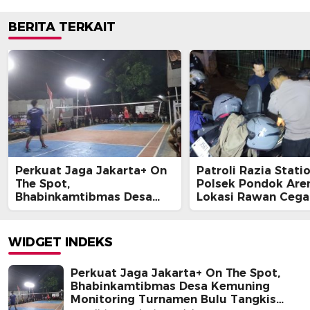
BERITA TERKAIT
Perkuat Jaga Jakarta+ On
Patroli Razia Stati
The Spot,
Polsek Pondok Are
Bhabinkamtibmas Desa
Lokasi Rawan Cega
Kemuning Monitoring
Kejahatan Malam
Turnamen Bulu Tangkis
Warga
WIDGET INDEKS
Perkuat Jaga Jakarta+ On The Spot,
Bhabinkamtibmas Desa Kemuning
Monitoring Turnamen Bulu Tangkis