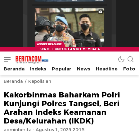
Beranda
Indeks
Popular
News
Headline
Foto
beritacom.com
bestnews
Beranda
Kepolisian
Kakorbinmas Baharkam Polri
Kunjungi Polres Tangsel, Beri
Arahan Indeks Keamanan
Desa/Kelurahan (IKDK)
adminberita
- Agustus 1, 2025 20:15